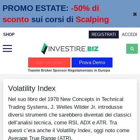
PROMO ESTATE:
 -50% di 
sconto
sui corsi di
Scalping
SHOP
REGISTRATI
ACCEDI
Analisi
Apri un conto
Prova Demo
Tramite Broker Sponsor Regolamentato in Europa
News
Volatility Index
Calendario economico
Nel suo libro del 1978 New Concepts in Technical
Webinar
Trading Systems, J. Welles Wilder Jr. introdusse
Servizi
diversi strumenti che sarebbero diventati dei classici
dell’analisi tecnica, come RSI, ADX e ATR. Tra
Trading
questi c’era anche il Volatility Index, oggi noto come
Education
Average True Range (ATR).