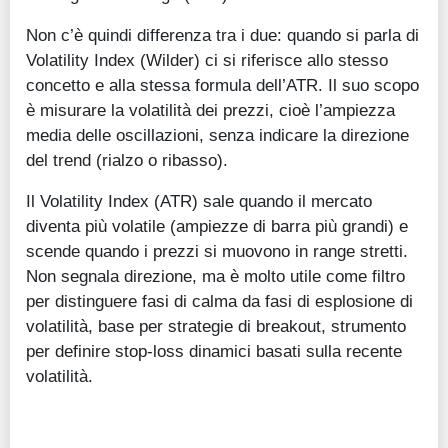
Guide
Non c’è quindi differenza tra i due: quando si parla di
Volatility Index (Wilder) ci si riferisce allo stesso
Quotazioni
concetto e alla stessa formula dell’ATR. Il suo scopo
è misurare la volatilità dei prezzi, cioè l’ampiezza
Conto IG
media delle oscillazioni, senza indicare la direzione
Guru Monitor
del trend (rialzo o ribasso).
Stagionalità
Il Volatility Index (ATR) sale quando il mercato
diventa più volatile (ampiezze di barra più grandi) e
Altro
scende quando i prezzi si muovono in range stretti.
Non segnala direzione, ma è molto utile come filtro
per distinguere fasi di calma da fasi di esplosione di
volatilità, base per strategie di breakout, strumento
per definire stop-loss dinamici basati sulla recente
volatilità.