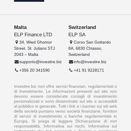
Malta
Switzerland
ELP Finance LTD
ELP SA
34, Wied Ghomor
Corso San Gottardo
Street, St. Julians STJ
8A, 6830 Chiasso,
2043 – Malta
Switzerland
supporto@investire.biz
info@investire.biz
+356 20 341590
+41 91 9228171
Investire.biz non offre servizi finanziari, regolamentati o
di investimento. Le informazioni presenti sul sito non
devono essere considerate consigli di investimento
personalizzati e sono disseminate sul sito e accessibili
al pubblico in generale. Tutti i link e i banner sui siti web
della società puntano verso società finanziarie, fornitori
di servizi di investimento o banche regolamentate in
Europa. Si prega di leggere Dichiarazione di non
responsabilità, Informativa sui rischi, Informativa sul
trattamento dei dati personali e Termini e condizioni