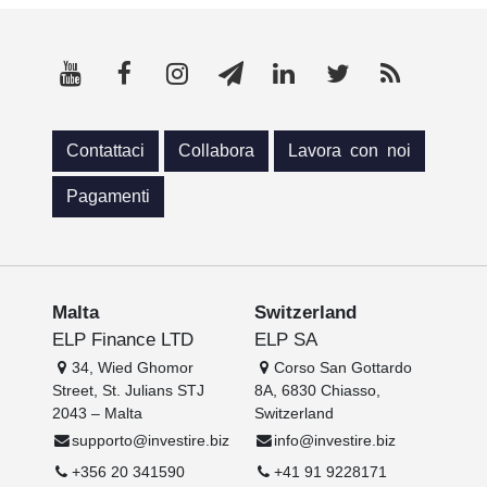
Contattaci
Collabora
Lavora con noi
Pagamenti
Malta
Switzerland
ELP Finance LTD
ELP SA
34, Wied Ghomor
Corso San Gottardo
Street, St. Julians STJ
8A, 6830 Chiasso,
2043 – Malta
Switzerland
supporto@investire.biz
info@investire.biz
+356 20 341590
+41 91 9228171