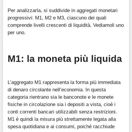
Guide
Per analizzarla, si suddivide in aggregati monetari
progressivi: M1, M2 e M3, ciascuno dei quali
Quotazioni
comprende livelli crescenti di liquidità. Vediamoli uno
per uno.
Conto IG
Guru Monitor
M1: la moneta più liquida
Stagionalità
Altro
L’aggregato M1 rappresenta la forma più immediata
di denaro circolante nell’economia. In questa
categoria rientrano sia le banconote e le monete
fisiche in circolazione sia i depositi a vista, cioè i
conti correnti bancari utilizzabili senza restrizioni.
M1 è quindi la misura più strettamente legata alla
spesa quotidiana e ai consumi, poiché racchiude