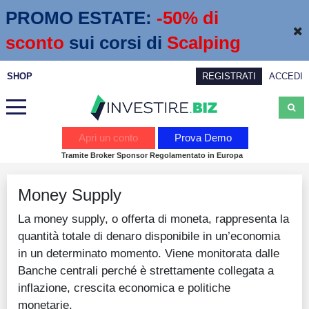
PROMO ESTATE:
 -50% di 
sconto
sui corsi di
Scalping
SHOP
REGISTRATI
ACCEDI
Analisi
Apri un conto
Prova Demo
Tramite Broker Sponsor Regolamentato in Europa
News
Money Supply
Calendario economico
La money supply, o offerta di moneta, rappresenta la
Webinar
quantità totale di denaro disponibile in un’economia
Servizi
in un determinato momento. Viene monitorata dalle
Banche centrali perché è strettamente collegata a
Trading
inflazione, crescita economica e politiche
Education
monetarie.