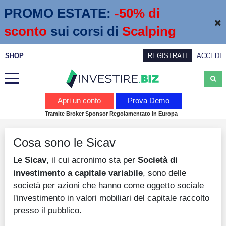
PROMO ESTATE:
 -50% di 
sconto
sui corsi di
Scalping
SHOP
REGISTRATI
ACCEDI
Analisi
Apri un conto
Prova Demo
Tramite Broker Sponsor Regolamentato in Europa
News
Cosa sono le Sicav
Calendario economico
Le
Sicav
, il cui acronimo sta per
Società di
Webinar
investimento a capitale variabile
, sono delle
Servizi
società per azioni che hanno come oggetto sociale
l'investimento in valori mobiliari del capitale raccolto
Trading
presso il pubblico.
Education