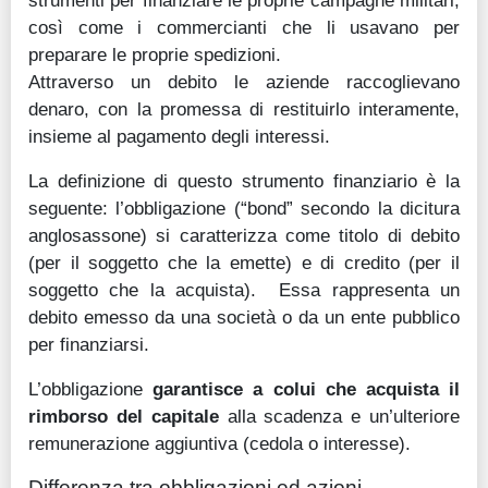
strumenti per finanziare le proprie campagne militari,
così come i commercianti che li usavano per
Guide
preparare le proprie spedizioni.
Quotazioni
Attraverso un debito le aziende raccoglievano
denaro, con la promessa di restituirlo interamente,
Conto IG
insieme al pagamento degli interessi.
Guru Monitor
La definizione di questo strumento finanziario è la
seguente: l’obbligazione (“bond” secondo la dicitura
Stagionalità
anglosassone) si caratterizza come titolo di debito
Altro
(per il soggetto che la emette) e di credito (per il
soggetto che la acquista). Essa rappresenta un
debito emesso da una società o da un ente pubblico
per finanziarsi.
L’obbligazione
garantisce a colui che acquista il
rimborso del capitale
alla scadenza e un’ulteriore
remunerazione aggiuntiva (cedola o interesse).
Differenza tra obbligazioni ed azioni