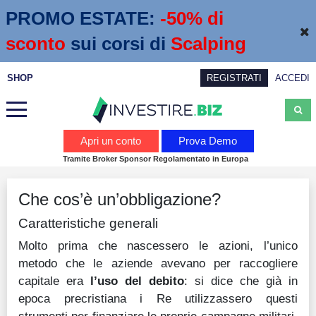
PROMO ESTATE:
 -50% di 
sconto
sui corsi di
Scalping
SHOP
REGISTRATI
ACCEDI
Analisi
Apri un conto
Prova Demo
Tramite Broker Sponsor Regolamentato in Europa
News
Che cos’è un’obbligazione?
Calendario economico
Caratteristiche generali
Webinar
Molto prima che nascessero le azioni, l’unico
Servizi
metodo che le aziende avevano per raccogliere
capitale era
l’uso del debito
: si dice che già in
Trading
epoca precristiana i Re utilizzassero questi
Education