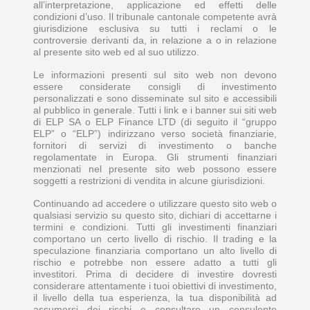
all’interpretazione, applicazione ed effetti delle
condizioni d’uso. Il tribunale cantonale competente avrà
giurisdizione esclusiva su tutti i reclami o le
controversie derivanti da, in relazione a o in relazione
al presente sito web ed al suo utilizzo.
Le informazioni presenti sul sito web non devono
essere considerate consigli di investimento
personalizzati e sono disseminate sul sito e accessibili
al pubblico in generale. Tutti i link e i banner sui siti web
di ELP SA o ELP Finance LTD (di seguito il “gruppo
ELP” o “ELP”) indirizzano verso società finanziarie,
fornitori di servizi di investimento o banche
regolamentate in Europa. Gli strumenti finanziari
menzionati nel presente sito web possono essere
soggetti a restrizioni di vendita in alcune giurisdizioni.
Continuando ad accedere o utilizzare questo sito web o
qualsiasi servizio su questo sito, dichiari di accettarne i
termini e condizioni. Tutti gli investimenti finanziari
comportano un certo livello di rischio. Il trading e la
speculazione finanziaria comportano un alto livello di
rischio e potrebbe non essere adatto a tutti gli
investitori. Prima di decidere di investire dovresti
considerare attentamente i tuoi obiettivi di investimento,
il livello della tua esperienza, la tua disponibilità ad
assumersi dei rischi e consultare un consulente