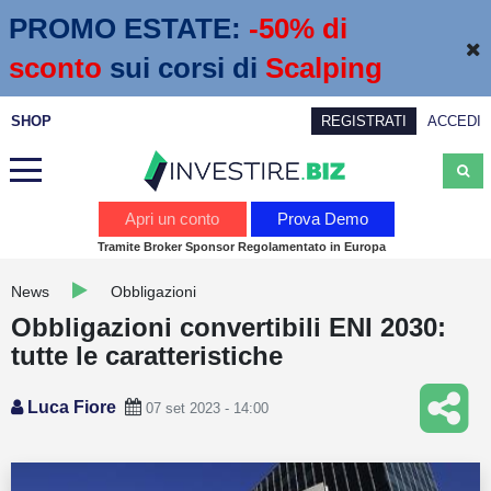
PROMO ESTATE:
 -50% di 
sconto
sui corsi di
Scalping
SHOP
REGISTRATI
ACCEDI
Analisi
Apri un conto
Prova Demo
Tramite Broker Sponsor Regolamentato in Europa
News
News
Obbligazioni
Calendario economico
Obbligazioni convertibili ENI 2030:
Webinar
tutte le caratteristiche
Servizi
Luca Fiore
07 set 2023 - 14:00
Trading
Education