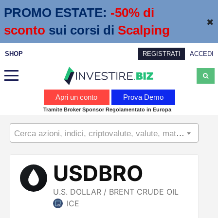
PROMO ESTATE:
 -50% di 
sconto
sui corsi di
Scalping
SHOP
REGISTRATI
ACCEDI
Analisi
Apri un conto
Prova Demo
Tramite Broker Sponsor Regolamentato in Europa
News
Cerca azioni, indici, criptovalute, valute, materie prime...
Calendario economico
Webinar
Servizi
Trading
Education