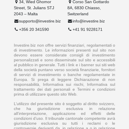
34, Wied Ghomor
Corso San Gottardo
Street, St. Julians STJ
8A, 6830 Chiasso,
2043 – Malta
Switzerland
supporto@investire.biz
info@investire.biz
+356 20 341590
+41 91 9228171
Investire.biz non offre servizi finanziari, regolamentati o
di investimento. Le informazioni presenti sul sito non
devono essere considerate consigli di investimento
personalizzati e sono disseminate sul sito e accessibili
al pubblico in generale. Tutti i link e i banner sui siti web
della società puntano verso società finanziarie, fornitori
di servizi di investimento o banche regolamentate in
Europa. Si prega di leggere Dichiarazione di non
responsabilità, Informativa sui rischi, Informativa sul
trattamento dei dati personali e Termini e condizioni
prima di utilizzare questo sito Web.
L’utilizzo del presente sito è soggetto al diritto svizzero,
che ha giurisdizione esclusiva in relazione
all’interpretazione, applicazione ed effetti delle
condizioni d’uso. Il tribunale cantonale competente avrà
giurisdizione esclusiva su tutti i reclami o le
controversie derivanti da, in relazione a o in relazione