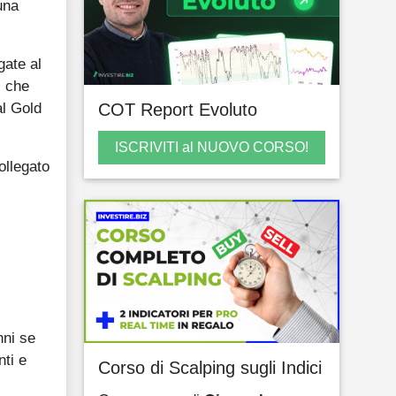
una
gate al
N che
al Gold
COT Report Evoluto
ISCRIVITI al NUOVO CORSO!
ollegato
nni se
nti e
Corso di Scalping sugli Indici