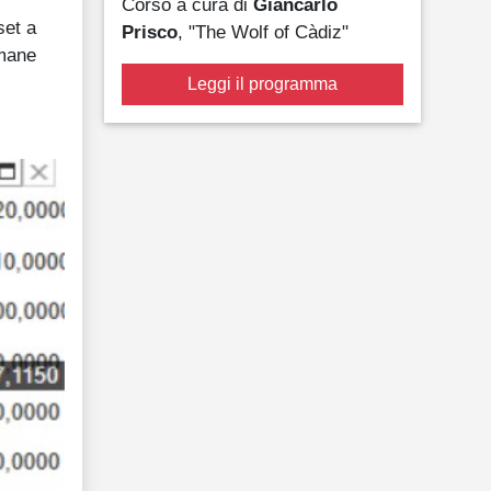
Corso a cura di
Giancarlo
set a
Prisco
, "The Wolf of Càdiz"
imane
Leggi il programma