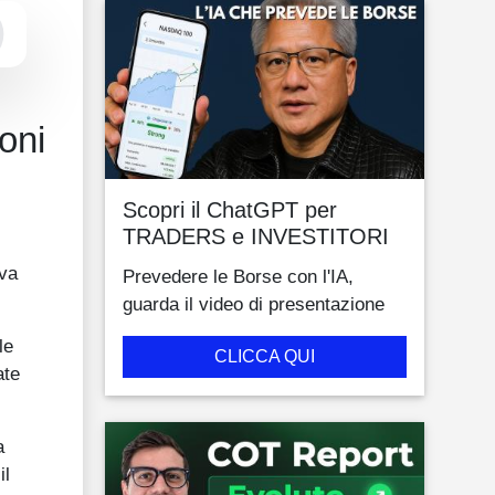
oni
Scopri il ChatGPT per
TRADERS e INVESTITORI
eva
Prevedere le Borse con l'IA,
guarda il video di presentazione
le
CLICCA QUI
ate
a
il