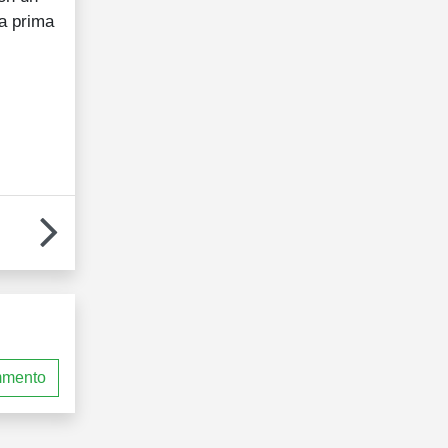
ia prima
mmento