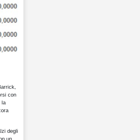
arrick,
orsi con
 la
cora
lzi degli
con un