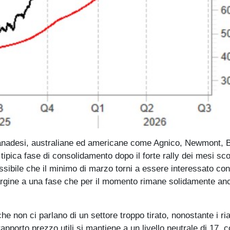
anadesi, australiane ed americane come Agnico, Newmont, B
ipica fase di consolidamento dopo il forte rally dei mesi sc
sibile che il minimo di marzo torni a essere interessato con
argine a una fase che per il momento rimane solidamente an
he non ci parlano di un settore troppo tirato, nonostante i ria
 rapporto prezzo utili si mantiene a un livello neutrale di 17, 