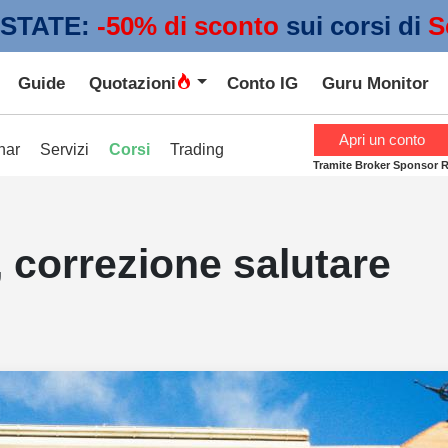
STATE:
 -50% di sconto
sui corsi di
S
Guide
Quotazioni
Conto IG
Guru Monitor
Apri un conto
nar
Servizi
Corsi
Trading
Tramite Broker Sponsor 
, correzione salutare