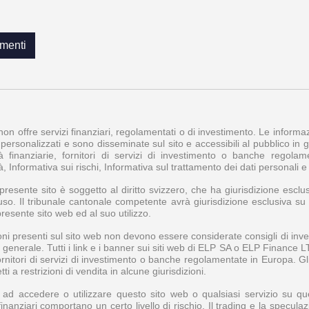
menti
 non offre servizi finanziari, regolamentati o di investimento. Le inform
personalizzati e sono disseminate sul sito e accessibili al pubblico in ge
à finanziarie, fornitori di servizi di investimento o banche regol
à, Informativa sui rischi, Informativa sul trattamento dei dati personali 
l presente sito è soggetto al diritto svizzero, che ha giurisdizione esclus
uso. Il tribunale cantonale competente avrà giurisdizione esclusiva su tu
presente sito web ed al suo utilizzo.
ni presenti sul sito web non devono essere considerate consigli di inve
n generale. Tutti i link e i banner sui siti web di ELP SA o ELP Finance 
fornitori di servizi di investimento o banche regolamentate in Europa. 
i a restrizioni di vendita in alcune giurisdizioni.
d accedere o utilizzare questo sito web o qualsiasi servizio su questo
finanziari comportano un certo livello di rischio. Il trading e la specula