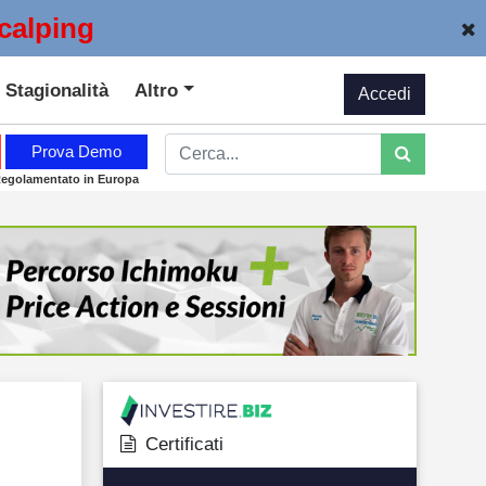
calping
Stagionalità
Altro
Accedi
Prova Demo
Regolamentato in Europa
Certificati