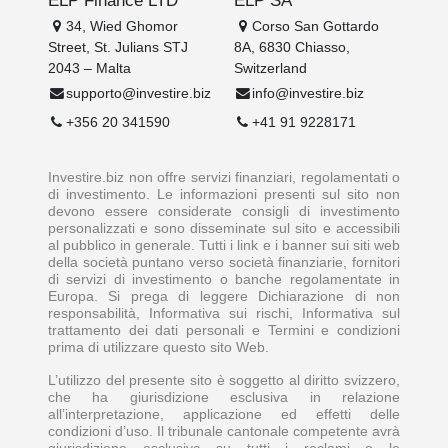
34, Wied Ghomor
Corso San Gottardo
Street, St. Julians STJ
8A, 6830 Chiasso,
2043 – Malta
Switzerland
supporto@investire.biz
info@investire.biz
+356 20 341590
+41 91 9228171
Investire.biz non offre servizi finanziari, regolamentati o
di investimento. Le informazioni presenti sul sito non
devono essere considerate consigli di investimento
personalizzati e sono disseminate sul sito e accessibili
al pubblico in generale. Tutti i link e i banner sui siti web
della società puntano verso società finanziarie, fornitori
di servizi di investimento o banche regolamentate in
Europa. Si prega di leggere Dichiarazione di non
responsabilità, Informativa sui rischi, Informativa sul
trattamento dei dati personali e Termini e condizioni
prima di utilizzare questo sito Web.
L’utilizzo del presente sito è soggetto al diritto svizzero,
che ha giurisdizione esclusiva in relazione
all’interpretazione, applicazione ed effetti delle
condizioni d’uso. Il tribunale cantonale competente avrà
giurisdizione esclusiva su tutti i reclami o le