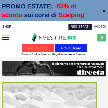
PROMO ESTATE:
 -50% di 
sconto
sui corsi di
Scalping
SHOP
REGISTRATI
ACCEDI
Analisi
Apri un conto
Prova Demo
Tramite Broker Sponsor Regolamentato in Europa
News
Calendario economico
Webinar
Servizi
Trading
Education