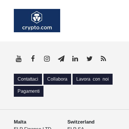
Contattaci
Collabora
Lavora con noi
Pagamenti
Malta
Switzerland
ELP Finance LTD
ELP SA