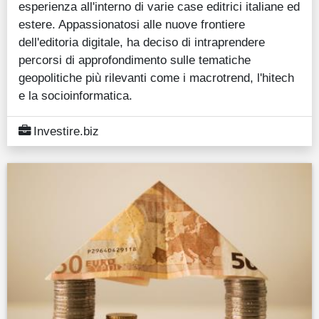
esperienza all'interno di varie case editrici italiane ed
Guide
estere. Appassionatosi alle nuove frontiere
dell'editoria digitale, ha deciso di intraprendere
Quotazioni
percorsi di approfondimento sulle tematiche
geopolitiche più rilevanti come i macrotrend, l'hitech
Conto IG
e la socioinformatica.
Guru Monitor
Investire.biz
Stagionalità
Altro