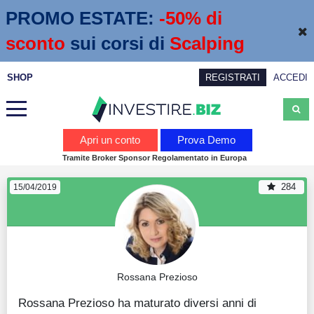
PROMO ESTATE:
 -50% di 
sconto
sui corsi di
Scalping
SHOP
REGISTRATI
ACCEDI
Analisi
Apri un conto
Prova Demo
Tramite Broker Sponsor Regolamentato in Europa
News
284
15/04/2019
Calendario economico
Webinar
Servizi
Rossana Prezioso
Trading
Rossana Prezioso ha maturato diversi anni di
Education