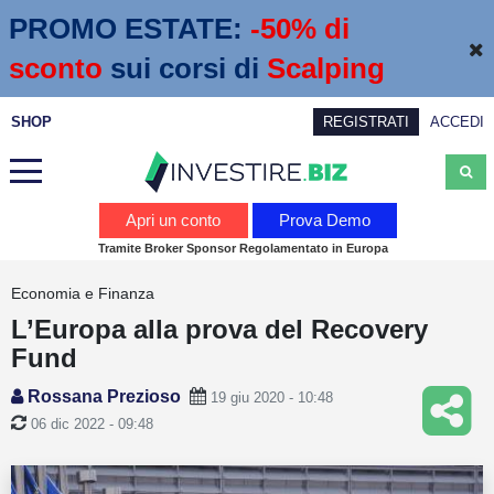
PROMO ESTATE:
 -50% di 
sconto
sui corsi di
Scalping
SHOP
REGISTRATI
ACCEDI
Analisi
Apri un conto
Prova Demo
Tramite Broker Sponsor Regolamentato in Europa
News
Economia e Finanza
Calendario economico
L’Europa alla prova del Recovery
Webinar
Fund
Servizi
Rossana Prezioso
19 giu 2020 - 10:48
06 dic 2022 - 09:48
Trading
Education