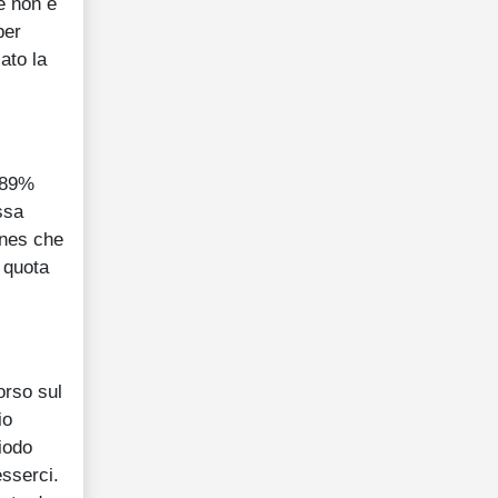
e non è
per
ato la
5,89%
ssa
Jones che
e quota
orso sul
io
riodo
esserci.