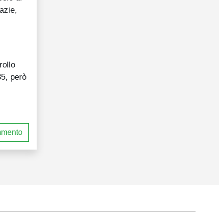
azie,
rollo
35, però
mmento