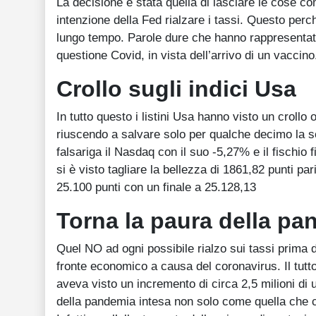
La decisione è stata quella di lasciare le cose 
intenzione della Fed rialzare i tassi. Questo pe
lungo tempo. Parole dure che hanno rappresentato 
questione Covid, in vista dell’arrivo di un vaccino.
Crollo sugli indici Usa
In tutto questo i listini Usa hanno visto un crol
riuscendo a salvare solo per qualche decimo la so
falsariga il Nasdaq con il suo -5,27% e il fischio 
si è visto tagliare la bellezza di 1861,82 punti par
25.100 punti con un finale a 25.128,13
Torna la paura della pa
Quel NO ad ogni possibile rialzo sui tassi prima 
fronte economico a causa del coronavirus. Il tutt
aveva visto un incremento di circa 2,5 milioni di u
della pandemia intesa non solo come quella che c’