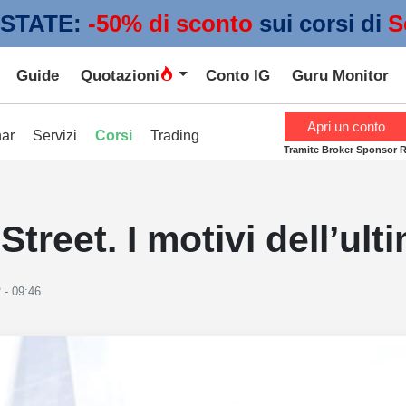
STATE:
 -50% di sconto
sui corsi di
S
Guide
Quotazioni
Conto IG
Guru Monitor
Apri un conto
ar
Servizi
Corsi
Trading
Tramite Broker Sponsor 
treet. I motivi dell’ult
 - 09:46