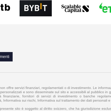
menti
 non offre servizi finanziari, regolamentati o di investimento. Le inform
personalizzati e sono disseminate sul sito e accessibili al pubblico in ge
à finanziarie, fornitori di servizi di investimento o banche regol
à, Informativa sui rischi, Informativa sul trattamento dei dati personali 
l presente sito è soggetto al diritto svizzero, che ha giurisdizione esclus