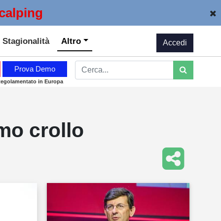
calping
Stagionalità
Altro
Accedi
Prova Demo
Regolamentato in Europa
imo crollo