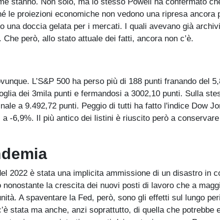
come stanno. Non solo, ma lo stesso Powell ha confermato ch
rché le proiezioni economiche non vedono una ripresa ancora 
una doccia gelata per i mercati. I quali avevano già archivi
 Che però, allo stato attuale dei fatti, ancora non c’è.
lo ovunque. L’S&P 500 ha perso più di 188 punti franando del 
glia dei 3mila punti e fermandosi a 3002,10 punti. Sulla ste
finale a 9.492,72 punti. Peggio di tutti ha fatto l'indice Dow 
i a -6,9%. Il più antico dei listini è riuscito però a conservar
ndemia
del 2022 è stata una implicita ammissione di un disastro in c
o nonostante la crescita dei nuovi posti di lavoro che a magg
nità. A spaventare la Fed, però, sono gli effetti sul lungo pe
è stata ma anche, anzi soprattutto, di quella che potrebbe 