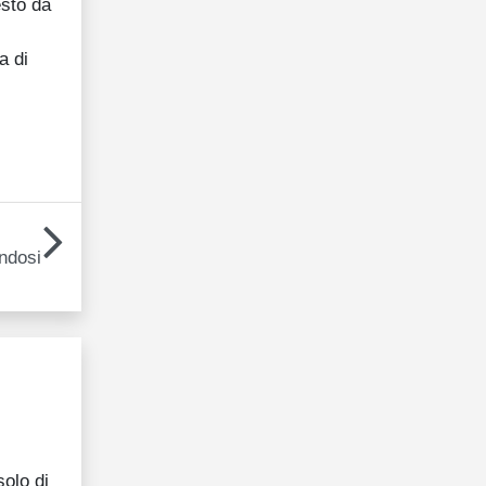
esto da
,
a di
andosi
solo di