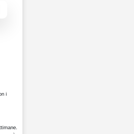
on i
ttimane.