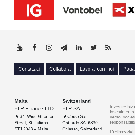
Contattaci
Collabora
Lavora con noi
Paga
Malta
Switzerland
Investire.biz
ELP Finance LTD
ELP SA
investimento 
34, Wied Ghomor
Corso San
verso societ
responsabilit
Street, St. Julians
Gottardo 8A, 6830
STJ 2043 – Malta
Chiasso, Switzerland
L’utilizzo de