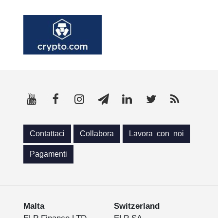
Contattaci
Collabora
Lavora con noi
Pagamenti
Malta
Switzerland
ELP Finance LTD
ELP SA