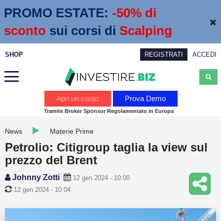
PROMO ESTATE:
 -50% di 
sconto
sui corsi di
Scalping
SHOP
REGISTRATI
ACCEDI
Analisi
Apri un conto
Prova Demo
Tramite Broker Sponsor Regolamentato in Europa
News
News
Materie Prime
Calendario economico
Petrolio: Citigroup taglia la view sul
Webinar
prezzo del Brent
Servizi
Johnny Zotti
12 gen 2024 - 10:00
12 gen 2024 - 10:04
Trading
Education