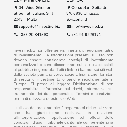
34, Wied Ghomor
Corso San Gottardo
Street, St. Julians STJ
8A, 6830 Chiasso,
2043 – Malta
Switzerland
supporto@investire.biz
info@investire.biz
+356 20 341590
+41 91 9228171
Investire.biz non offre servizi finanziari, regolamentati o
di investimento. Le informazioni presenti sul sito non
devono essere considerate consigli di investimento
personalizzati e sono disseminate sul sito e accessibili
al pubblico in generale. Tutti i link e i banner sui siti web
della società puntano verso società finanziarie, fornitori
di servizi di investimento o banche regolamentate in
Europa. Si prega di leggere Dichiarazione di non
responsabilità, Informativa sui rischi, Informativa sul
trattamento dei dati personali e Termini e condizioni
prima di utilizzare questo sito Web.
L’utilizzo del presente sito è soggetto al diritto svizzero,
che ha giurisdizione esclusiva in relazione
all’interpretazione, applicazione ed effetti delle
condizioni d’uso. Il tribunale cantonale competente avrà
giurisdizione esclusiva su tutti i reclami o le