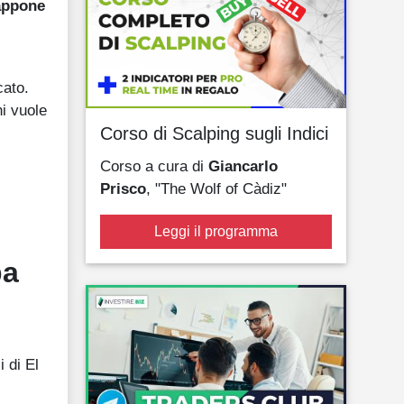
rappone
cato.
hi vuole
Corso di Scalping sugli Indici
Corso a cura di
Giancarlo
Prisco
, "The Wolf of Càdiz"
Leggi il programma
pa
i di El