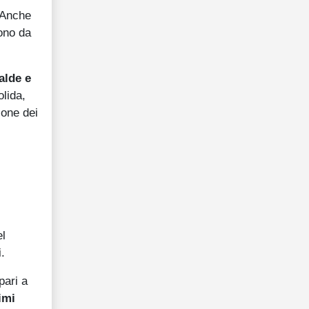
. Anche
gono da
alde e
olida,
ione dei
el
.
pari a
imi