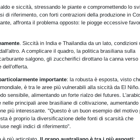
 caldo e siccità, stressando le piante e compromettendo lo sv
i di riferimento, con forti contrazioni della produzione in Co
vante, affronta il problema opposto: le piogge eccessive fav
neamente
. Siccità in India e Thailandia da un lato, condizioni
ll'altro. A complicare il quadro, la politica brasiliana sulla
carburante salgono, gli zuccherifici dirottano la canna verso 
dell'offerta.
è particolarmente importante
: la robusta è esposta, visto che
mondiale, è tra le aree più vulnerabili alla siccità da El Niño
o sensibile, alimentando un forte rialzo dei futures. L'arabi
nelle principali aree brasiliane di coltivazione, aumentando l
zione più interessante. "Questo è un buon esempio del motivo 
ta è proprio la diversificazione delle fonti di scarsità che
e negli indici di riferimento".
 è più articolato.
Il grano australiano è tra i più esposti
: