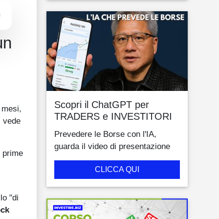
un
Scopri il ChatGPT per
i mesi,
TRADERS e INVESTITORI
, vede
Prevedere le Borse con l'IA,
guarda il video di presentazione
e prime
CLICCA QUI
lo "di
ock