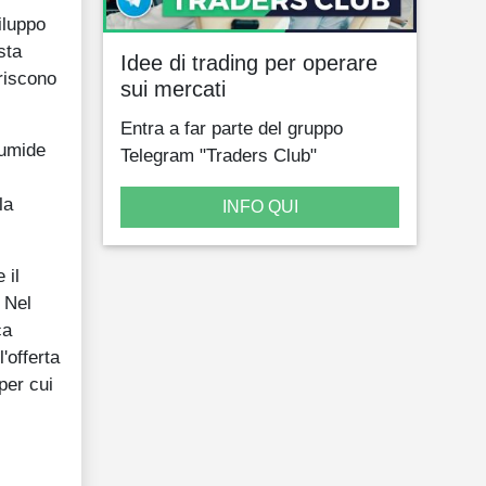
iluppo
sta
Idee di trading per operare
oriscono
sui mercati
Entra a far parte del gruppo
 umide
Telegram "Traders Club"
la
INFO QUI
 il
. Nel
ca
'offerta
per cui