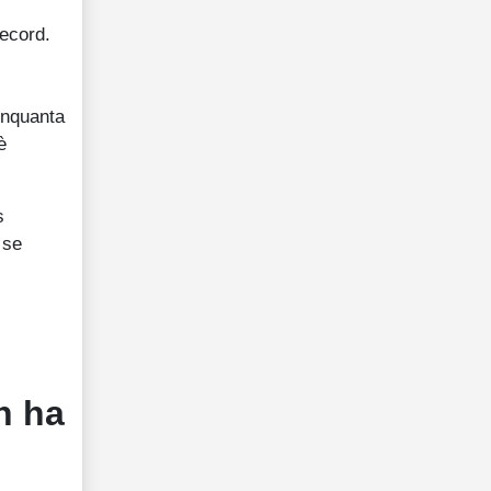
record.
inquanta
è
s
 se
n ha