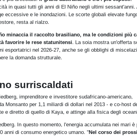
cità in quasi tutti gli anni di El Niño negli ultimi sessant'anni
gge eccessive e le inondazioni. Le scorte globali elevate fun
store, resta al rialzo.
ño minaccia il raccolto brasiliano, ma le condizioni più c
 favorire le rese statunitensi
. La soia mostra un'offerta s
ni esportatrici nel 2026-27, anche se gli obblighi di miscelaz
nere la domanda strutturale.
ono surriscaldati
riedberg, imprenditore e investitore sudafricano-americano,
a Monsanto per 1,1 miliardi di dollari nel 2013 - e co-host d
 e diretto di quello di Kaya, e attinge alla fisica degli oceani
riedberg. In questo momento, l'energia accumulata nei mari è 
 500 anni di consumo energetico umano. "
Nel corso dei pross