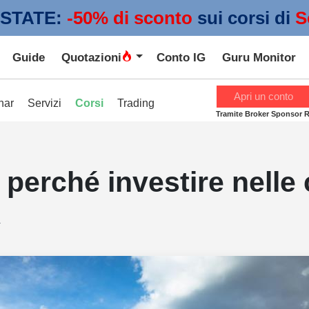
STATE:
 -50% di sconto
sui corsi di
S
Guide
Quotazioni
Conto IG
Guru Monitor
Apri un conto
nar
Servizi
Corsi
Trading
Tramite Broker Sponsor 
a: perché investire nell
4