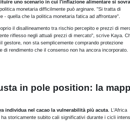
stituire uno scenario in cui l'inflazione alimentare si sov
olitica monetaria difficilmente può arginare. "Si tratta di
re - quella che la politica monetaria fatica ad affrontare".
proprio il disallineamento tra rischio percepito e prezzi di mer
te riflesso negli attuali prezzi di mercato", scrive Kaya. C
o il gestore, non sta semplicemente comprando protezione
ale di rendimento che il consenso non ha ancora incorporato.
usta in pole position: la map
a individua nel cacao la vulnerabilità più acuta
. L'Africa
a storicamente subito cali significativi durante i cicli intens