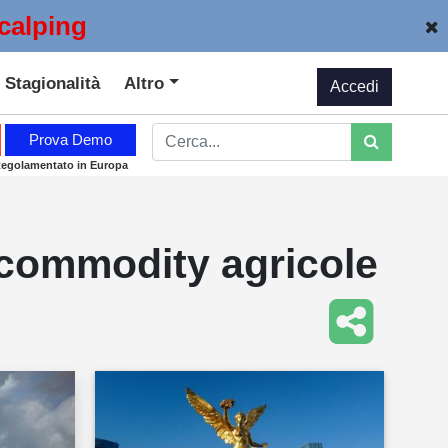
calping
Stagionalità
Altro
Accedi
Prova Demo
Regolamentato in Europa
e commodity agricole