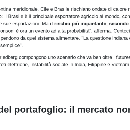
tina meridionale, Cile e Brasile rischiano ondate di calore 
o: il Brasile è il principale esportatore agricolo al mondo, con
le sue esportazioni. Ma
il rischio più inquietante, secondo
nsoni è ora un evento ad alta probabilità", afferma. Centoc
e dipendono da quel sistema alimentare. "La questione indiana 
 semplice".
a Friedberg compongono uno scenario che va ben oltre i future
reti elettriche, instabilità sociale in India, Filippine e Vietnam
del portafoglio: il mercato no