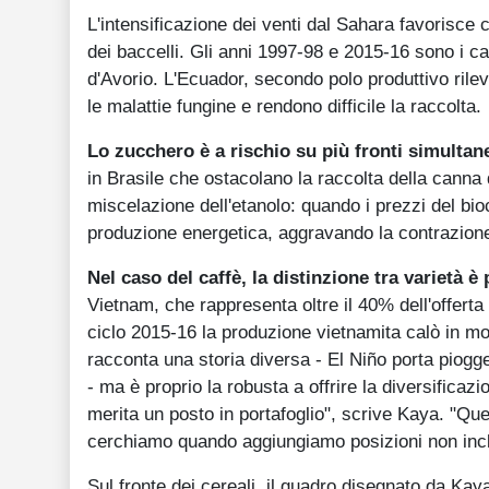
L'intensificazione dei venti dal Sahara favorisce
dei baccelli. Gli anni 1997-98 e 2015-16 sono i cas
d'Avorio. L'Ecuador, secondo polo produttivo rile
le malattie fungine e rendono difficile la raccolta.
Lo zucchero è a rischio su più fronti simulta
in Brasile che ostacolano la raccolta della canna da
miscelazione dell'etanolo: quando i prezzi del bio
produzione energetica, aggravando la contrazione 
Nel caso del caffè, la distinzione tra varietà 
Vietnam, che rappresenta oltre il 40% dell'offerta 
ciclo 2015-16 la produzione vietnamita calò in mod
racconta una storia diversa - El Niño porta piogge 
- ma è proprio la robusta a offrire la diversifica
merita un posto in portafoglio", scrive Kaya. "Ques
cerchiamo quando aggiungiamo posizioni non inclus
Sul fronte dei cereali, il quadro disegnato da Kaya