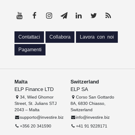
Contattaci
Collabora
Lavora con noi
Pagamenti
Malta
Switzerland
ELP Finance LTD
ELP SA
34, Wied Ghomor
Corso San Gottardo
Street, St. Julians STJ
8A, 6830 Chiasso,
2043 – Malta
Switzerland
supporto@investire.biz
info@investire.biz
+356 20 341590
+41 91 9228171