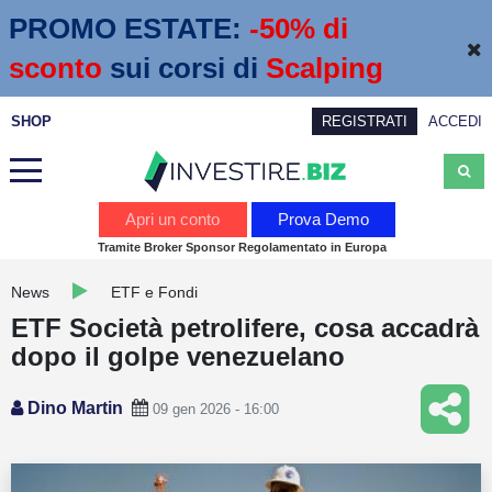
PROMO ESTATE:
 -50% di 
sconto
sui corsi di
Scalping
SHOP
REGISTRATI
ACCEDI
Analisi
Apri un conto
Prova Demo
Tramite Broker Sponsor Regolamentato in Europa
News
News
ETF e Fondi
Calendario economico
ETF Società petrolifere, cosa accadrà
Webinar
dopo il golpe venezuelano
Servizi
Dino Martin
09 gen 2026 - 16:00
Trading
Education