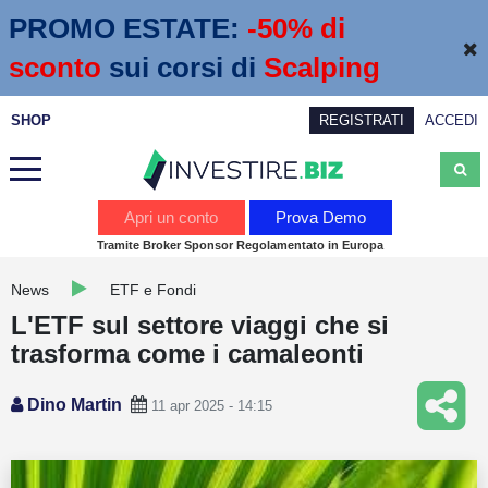
PROMO ESTATE:
 -50% di 
sconto
sui corsi di
Scalping
SHOP
REGISTRATI
ACCEDI
Analisi
Apri un conto
Prova Demo
Tramite Broker Sponsor Regolamentato in Europa
News
News
ETF e Fondi
Calendario economico
L'ETF sul settore viaggi che si
Webinar
trasforma come i camaleonti
Servizi
Dino Martin
11 apr 2025 - 14:15
Trading
Education