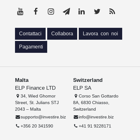
Contattaci
Collabora
Lavora con noi
Pagamenti
Malta
Switzerland
ELP Finance LTD
ELP SA
34, Wied Ghomor
Corso San Gottardo
Street, St. Julians STJ
8A, 6830 Chiasso,
2043 – Malta
Switzerland
supporto@investire.biz
info@investire.biz
+356 20 341590
+41 91 9228171