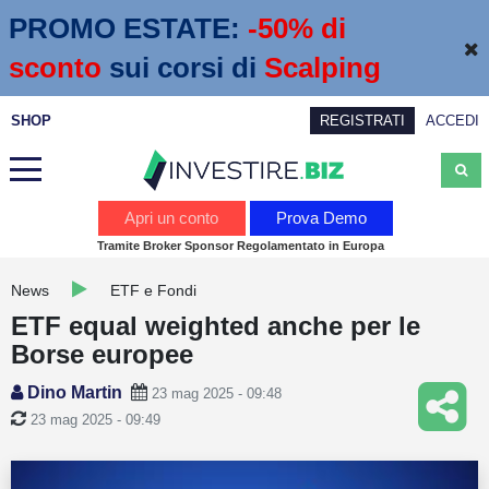
PROMO ESTATE:
 -50% di 
sconto
sui corsi di
Scalping
SHOP
REGISTRATI
ACCEDI
Analisi
Apri un conto
Prova Demo
Tramite Broker Sponsor Regolamentato in Europa
News
News
ETF e Fondi
Calendario economico
ETF equal weighted anche per le
Webinar
Borse europee
Servizi
Dino Martin
23 mag 2025 - 09:48
23 mag 2025 - 09:49
Trading
Education