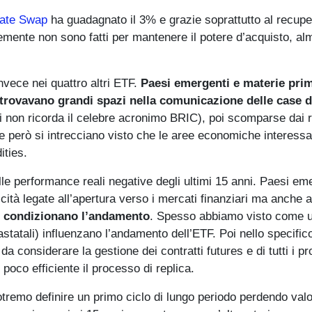
Rate Swap
ha guadagnato il 3% e grazie soprattutto al recupe
temente non sono fatti per mantenere il potere d’acquisto, a
nvece nei quattro altri ETF.
Paesi emergenti e materie pri
a trovavano grandi spazi nella comunicazione delle case d
i non ricorda il celebre acronimo BRIC), poi scomparse dai 
e però si intrecciano visto che le aree economiche interess
ities.
le performance reali negative degli ultimi 15 anni. Paesi em
cità legate all’apertura verso i mercati finanziari ma anche a
e condizionano l’andamento
. Spesso abbiamo visto come 
astatali) influenzano l’andamento dell’ETF. Poi nello specific
a considerare la gestione dei contratti futures e di tutti i p
 poco efficiente il processo di replica.
tremo definire un primo ciclo di lungo periodo perdendo valo