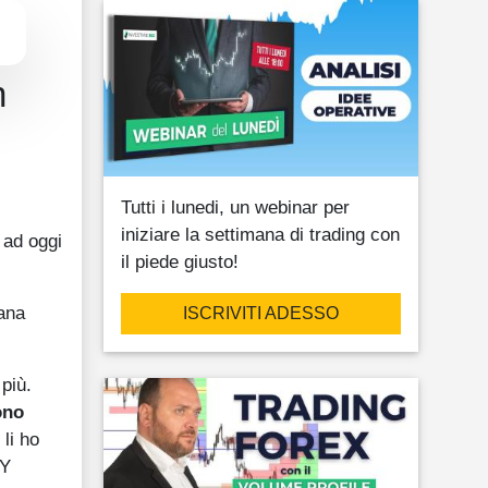
n
Tutti i lunedi, un webinar per
iniziare la settimana di trading con
 ad oggi
il piede giusto!
iana
ISCRIVITI ADESSO
più.
ono
 li ho
 Y