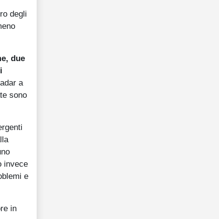
ro degli
lmeno
me, due
i
radar a
ate sono
ergenti
lla
uno
o invece
roblemi e
re in