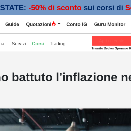
STATE:
 -50% di sconto
sui corsi di
S
Guide
Quotazioni
Conto IG
Guru Monitor
Apri un conto
nar
Servizi
Corsi
Trading
Tramite Broker Sponsor 
battuto l’inflazione ne