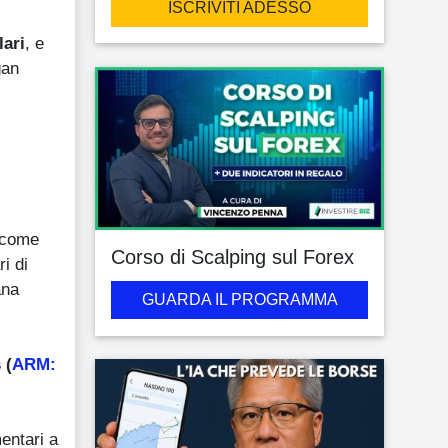
ISCRIVITI ADESSO
lari
, e
gan
i come
Corso di Scalping sul Forex
i di
ana
GUARDA IL PROGRAMMA
 (
ARM:
entari a