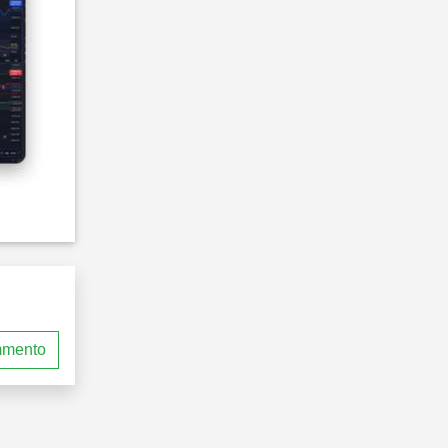
mmento