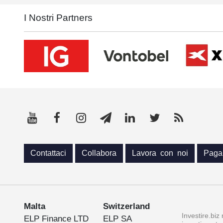
I Nostri Partners
Contattaci
Collabora
Lavora con noi
Paga
Malta
Switzerland
Investire.biz
ELP Finance LTD
ELP SA