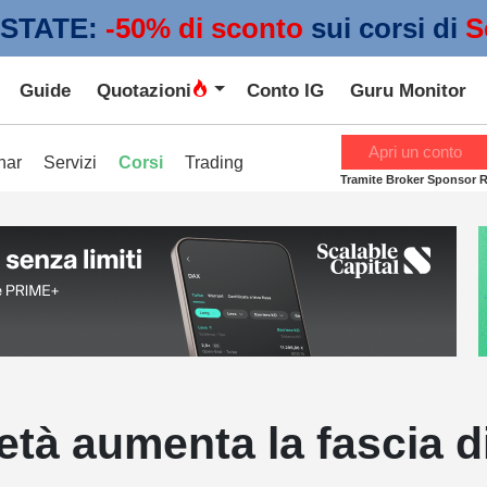
STATE:
 -50% di sconto
sui corsi di
S
Guide
Quotazioni
Conto IG
Guru Monitor
Apri un conto
nar
Servizi
Corsi
Trading
Tramite Broker Sponsor 
età aumenta la fascia d