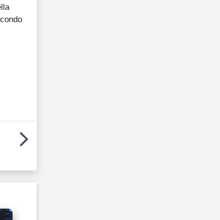
lla
secondo