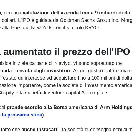
tà, con una
valutazione dell'azienda fino a 9 miliardi di dol
 di dollari. L'IPO è guidata da Goldman Sachs Group Inc, Mor
te alla Borsa di New York con il simbolo KVYO.
 aumentato il prezzo dell'IPO
blica iniziale da parte di Klaviyo, vi sono soprattutto tre
nda ricevuta dagli investitori.
Alcuni gestori patrimonial
stato un interesse ad acquistare fino a 100 milioni di dollar
ipazione importante, come la società di investimento americ
opify e la società di venture capital Accomplice.
 dal
grande esordio alla Borsa americana di Arm Holdings
o la prossima sfida
)
.
l fatto che
anche Instacart
- la società di consegna beni alim