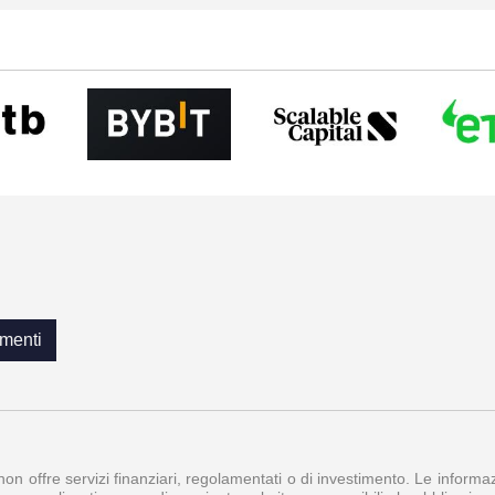
menti
 non offre servizi finanziari, regolamentati o di investimento. Le inform