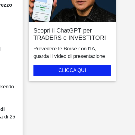
prezzo
Scopri il ChatGPT per
TRADERS e INVESTITORI
Prevedere le Borse con l'IA,
l
guarda il video di presentazione
CLICCA QUI
Okendo
 di
a di 25