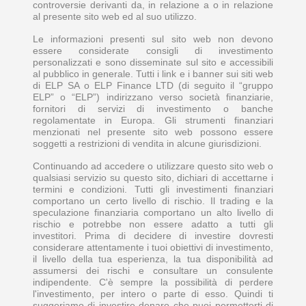
controversie derivanti da, in relazione a o in relazione
al presente sito web ed al suo utilizzo.
Le informazioni presenti sul sito web non devono
essere considerate consigli di investimento
personalizzati e sono disseminate sul sito e accessibili
al pubblico in generale. Tutti i link e i banner sui siti web
di ELP SA o ELP Finance LTD (di seguito il “gruppo
ELP” o “ELP”) indirizzano verso società finanziarie,
fornitori di servizi di investimento o banche
regolamentate in Europa. Gli strumenti finanziari
menzionati nel presente sito web possono essere
soggetti a restrizioni di vendita in alcune giurisdizioni.
Continuando ad accedere o utilizzare questo sito web o
qualsiasi servizio su questo sito, dichiari di accettarne i
termini e condizioni. Tutti gli investimenti finanziari
comportano un certo livello di rischio. Il trading e la
speculazione finanziaria comportano un alto livello di
rischio e potrebbe non essere adatto a tutti gli
investitori. Prima di decidere di investire dovresti
considerare attentamente i tuoi obiettivi di investimento,
il livello della tua esperienza, la tua disponibilità ad
assumersi dei rischi e consultare un consulente
indipendente. C'è sempre la possibilità di perdere
l'investimento, per intero o parte di esso. Quindi ti
suggeriamo di investire denaro che puoi permetterti di