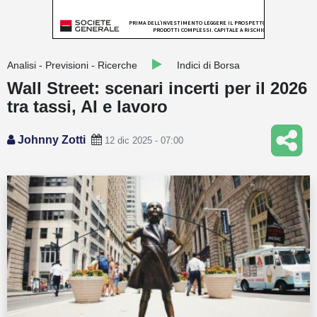
Guide
Quotazioni
Analisi - Previsioni - Ricerche
Indici di Borsa
Conto IG
Wall Street: scenari incerti per il 2026
tra tassi, AI e lavoro
Guru Monitor
Stagionalità
Johnny Zotti
12 dic 2025 - 07:00
Altro