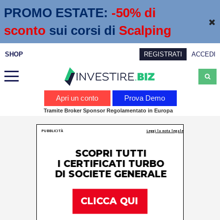
PROMO ESTATE:
 -50% di 
sconto
sui corsi di
Scalping
SHOP
REGISTRATI
ACCEDI
Analisi
Apri un conto
Prova Demo
Tramite Broker Sponsor Regolamentato in Europa
News
Calendario economico
Webinar
Servizi
Trading
Education