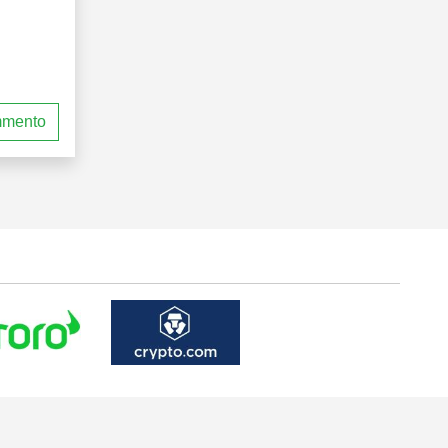
mmento