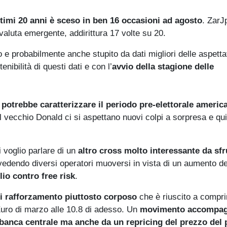
timi 20 anni è sceso in ben 16 occasioni ad agosto
. ZarJ
valuta emergente, addirittura 17 volte su 20.
 e probabilmente anche stupito da dati migliori delle aspettat
ibilità di questi dati e con l’
avvio della stagione delle
potrebbe caratterizzare il periodo pre-elettorale americ
vecchio Donald ci si aspettano nuovi colpi a sorpresa e quin
i voglio parlare di un
altro cross molto interessante da sfr
edendo diversi operatori muoversi in vista di un aumento de
lio contro free risk
.
i rafforzamento piuttosto corposo
che è riuscito a compri
uro di marzo alle 10.8 di adesso. Un
movimento accompag
banca centrale ma anche da un repricing del prezzo del 