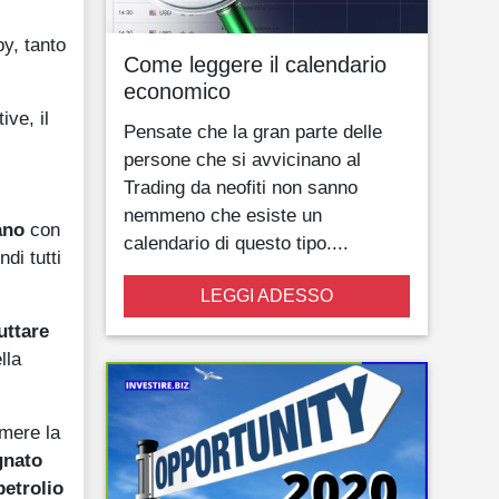
py, tanto
Come leggere il calendario
economico
ive, il
Pensate che la gran parte delle
persone che si avvicinano al
Trading da neofiti non sanno
nemmeno che esiste un
ano
con
calendario di questo tipo....
di tutti
LEGGI ADESSO
uttare
lla
mere la
nato
petrolio