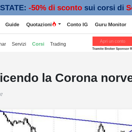
STATE:
 -50% di sconto
sui corsi di
S
Guide
Quotazioni
Conto IG
Guru Monitor
Apri un conto
nar
Servizi
Corsi
Trading
Tramite Broker Sponsor 
 dicendo la Corona nor
07