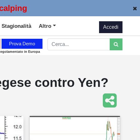
calping
Stagionalità
Altro
Accedi
Prova Demo
Regolamentato in Europa
vegese contro Yen?