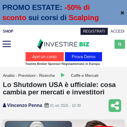
PROMO ESTATE:
 -50% di 
sconto
sui corsi di
Scalping
SHOP
REGISTRATI
ACCEDI
Analisi
Apri un conto
Prova Demo
Tramite Broker Sponsor Regolamentato in Europa
News
Analisi - Previsioni - Ricerche
Caffè e Mercati
Calendario economico
Lo Shutdown USA è ufficiale: cosa
Webinar
cambia per mercati e investitori
Servizi
Vincenzo Penna
01 ott 2025 - 10:30
Trading
Education