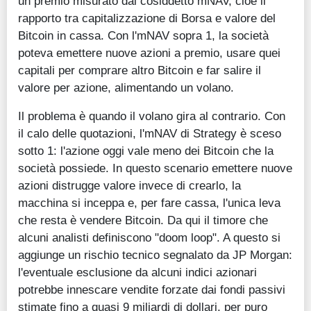
un premio misurato dal cosiddetto mNAV, cioè il
rapporto tra capitalizzazione di Borsa e valore del
Bitcoin in cassa. Con l'mNAV sopra 1, la società
poteva emettere nuove azioni a premio, usare quei
capitali per comprare altro Bitcoin e far salire il
valore per azione, alimentando un volano.
Il problema è quando il volano gira al contrario. Con
il calo delle quotazioni, l'mNAV di Strategy è sceso
sotto 1: l'azione oggi vale meno dei Bitcoin che la
società possiede. In questo scenario emettere nuove
azioni distrugge valore invece di crearlo, la
macchina si inceppa e, per fare cassa, l'unica leva
che resta è vendere Bitcoin. Da qui il timore che
alcuni analisti definiscono "doom loop". A questo si
aggiunge un rischio tecnico segnalato da JP Morgan:
l'eventuale esclusione da alcuni indici azionari
potrebbe innescare vendite forzate dai fondi passivi
stimate fino a quasi 9 miliardi di dollari, per puro