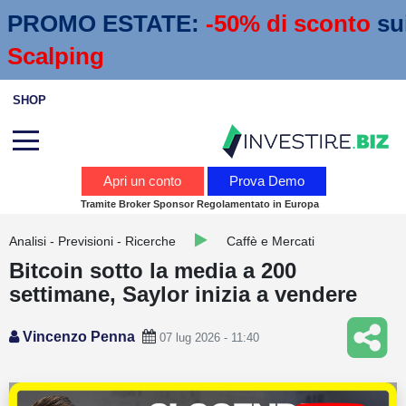
PROMO ESTATE:
 -50% di sconto
su
Scalping
SHOP
Analisi
Apri un conto
Prova Demo
Tramite Broker Sponsor Regolamentato in Europa
News
Analisi - Previsioni - Ricerche
Caffè e Mercati
Calendario economico
Bitcoin sotto la media a 200
Webinar
settimane, Saylor inizia a vendere
Servizi
Vincenzo Penna
07 lug 2026 - 11:40
Trading
Education