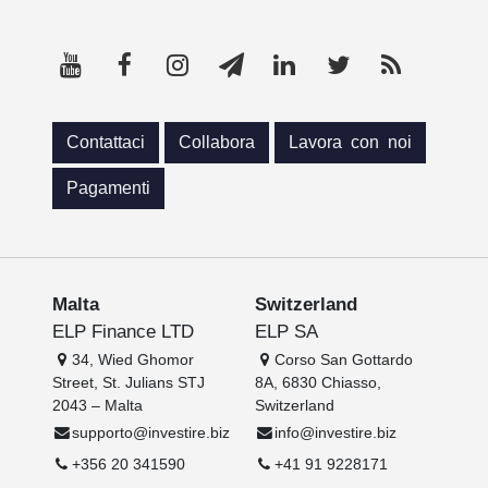
Contattaci
Collabora
Lavora con noi
Pagamenti
Malta
Switzerland
ELP Finance LTD
ELP SA
34, Wied Ghomor
Corso San Gottardo
Street, St. Julians STJ
8A, 6830 Chiasso,
2043 – Malta
Switzerland
supporto@investire.biz
info@investire.biz
+356 20 341590
+41 91 9228171