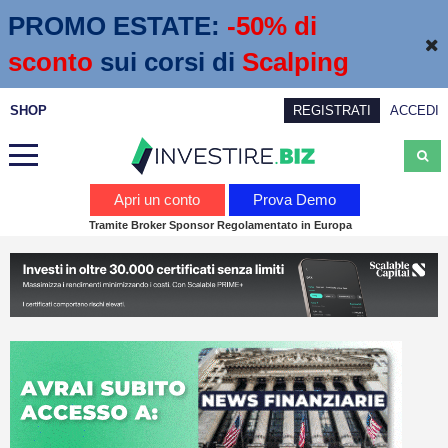
PROMO ESTATE:
 -50% di 
sconto
sui corsi di
Scalping
SHOP
REGISTRATI
ACCEDI
Analisi
Apri un conto
Prova Demo
Tramite Broker Sponsor Regolamentato in Europa
News
Calendario economico
Webinar
Servizi
Trading
Education