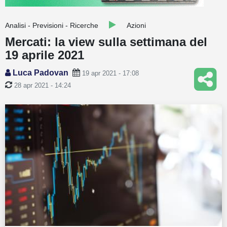
Guide
Analisi - Previsioni - Ricerche
Azioni
Quotazioni
Mercati: la view sulla settimana del
19 aprile 2021
Conto IG
Luca Padovan
19 apr 2021 - 17:08
Guru Monitor
28 apr 2021 - 14:24
Stagionalità
Altro