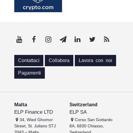
Contattaci
Collabora
Lavora con noi
Pagamenti
Malta
Switzerland
ELP Finance LTD
ELP SA
34, Wied Ghomor
Corso San Gottardo
Street, St. Julians STJ
8A, 6830 Chiasso,
2043 – Malta
Switzerland