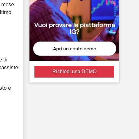
el mese
ltimo
e di
bassiste
Richiedi una DEMO
sto è