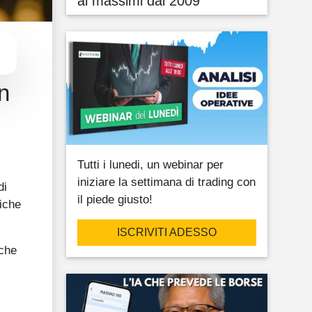
ai massimi dal 2009
n
Tutti i lunedi, un webinar per
iniziare la settimana di trading con
di
il piede giusto!
miche
ISCRIVITI ADESSO
iche