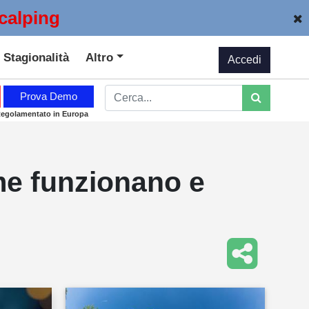
calping
Stagionalità
Altro
Accedi
Prova Demo
Regolamentato in Europa
me funzionano e