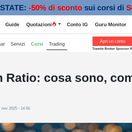
STATE:
 -50% di sconto
sui corsi di
S
Guide
Quotazioni
Conto IG
Guru Monitor
Apri un conto
ar
Servizi
Corsi
Trading
Tramite Broker Sponsor 
n Ratio: cosa sono, co
 nov 2025 - 14:56