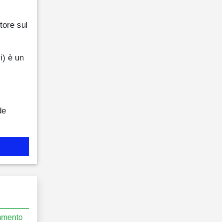
tore sul
) è un
de
mmento