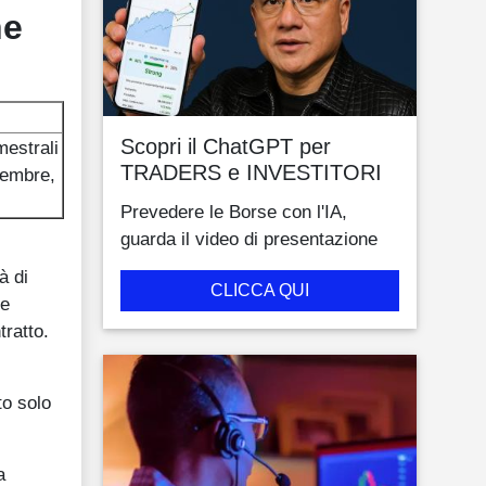
he
Scopri il ChatGPT per
mestrali
TRADERS e INVESTITORI
tembre,
Prevedere le Borse con l'IA,
guarda il video di presentazione
à di
CLICCA QUI
 e
tratto.
to solo
a