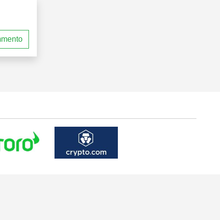
mmento