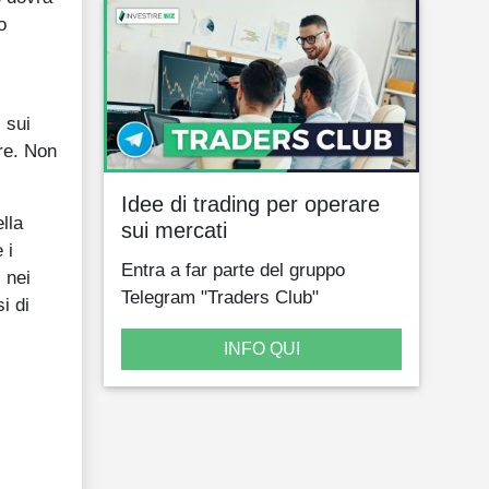
o
 sui
re. Non
Idee di trading per operare
lla
sui mercati
 i
Entra a far parte del gruppo
i nei
Telegram "Traders Club"
i di
INFO QUI