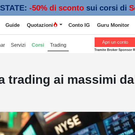
STATE:
 -50% di sconto
sui corsi di
S
Guide
Quotazioni
Conto IG
Guru Monitor
Apri un conto
ar
Servizi
Corsi
Trading
Tramite Broker Sponsor 
da trading ai massimi da