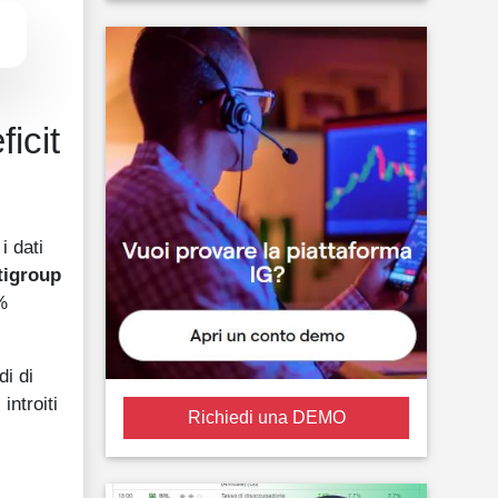
ficit
i dati
tigroup
%
di di
introiti
Richiedi una DEMO