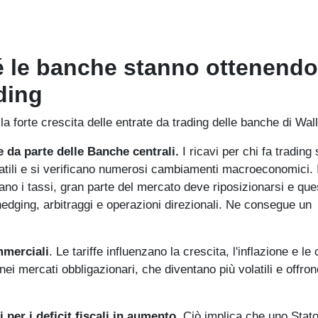
é le banche stanno ottenendo
ding
 forte crescita delle entrate da trading delle banche di Wall
e da parte delle Banche centrali.
I ricavi per chi fa trading 
tili e si verificano numerosi cambiamenti macroeconomici. 
alzano i tassi, gran parte del mercato deve riposizionarsi e que
edging, arbitraggi e operazioni direzionali. Ne consegue un
mmerciali
. Le tariffe influenzano la crescita, l'inflazione e le
nei mercati obbligazionari, che diventano più volatili e offron
per i deficit fiscali in aumento
. Ciò implica che uno Stat