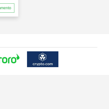
mmento