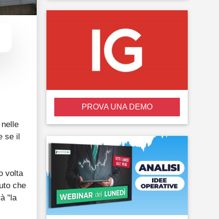
PROVA UNA DEMO
,
 nelle
 se il
o volta
auto che
à "la