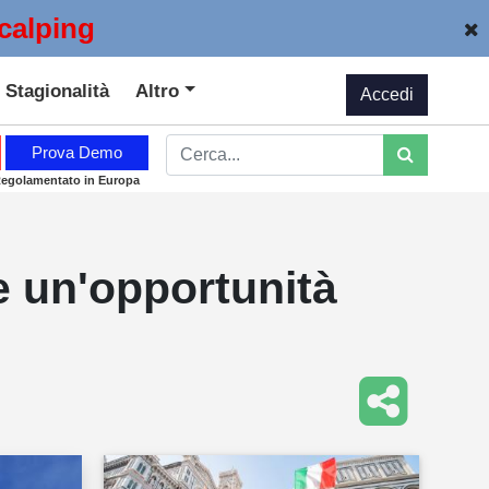
calping
Stagionalità
Altro
Accedi
Prova Demo
Regolamentato in Europa
 un'opportunità