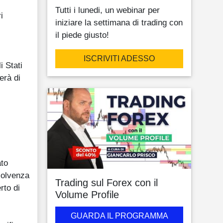
Tutti i lunedi, un webinar per
i
iniziare la settimana di trading con
l
il piede giusto!
ISCRIVITI ADESSO
i Stati
erà di
ato
nsolvenza
Trading sul Forex con il
rto di
Volume Profile
GUARDA IL PROGRAMMA