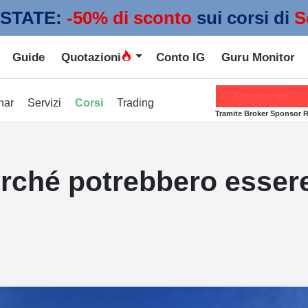
STATE:
 -50% di sconto
sui corsi di
S
Guide
Quotazioni
Conto IG
Guru Monitor
Apri un conto
nar
Servizi
Corsi
Trading
Tramite Broker Sponsor 
rché potrebbero essere