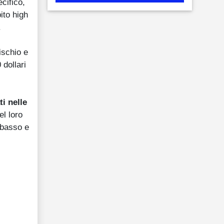
ecifico,
ito high
.
ischio e
 dollari
ti nelle
el loro
è basso e