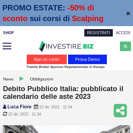
PROMO ESTATE:
 -50% di 
sconto
sui corsi di
Scalping
SHOP
REGISTRATI
ACCEDI
Analisi
Apri un conto
Prova Demo
Tramite Broker Sponsor Regolamentato in Europa
News
News
Obbligazioni
Calendario economico
Debito Pubblico Italia: pubblicato il
Webinar
calendario delle aste 2023
Servizi
Luca Fiore
22 dic 2022 - 11:34
22 dic 2022 - 11:34
Trading
Education