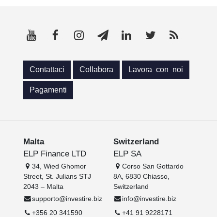
Contattaci
Collabora
Lavora con noi
Pagamenti
Malta
Switzerland
ELP Finance LTD
ELP SA
34, Wied Ghomor
Corso San Gottardo
Street, St. Julians STJ
8A, 6830 Chiasso,
2043 – Malta
Switzerland
supporto@investire.biz
info@investire.biz
+356 20 341590
+41 91 9228171