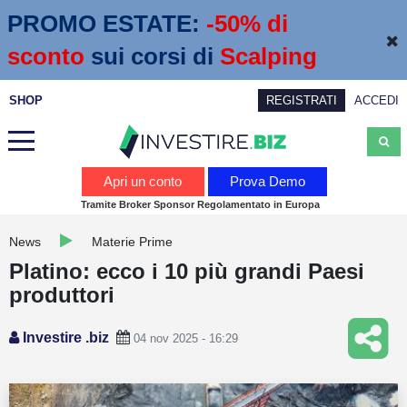
PROMO ESTATE:
 -50% di 
sconto
sui corsi di
Scalping
SHOP
REGISTRATI
ACCEDI
Analisi
Apri un conto
Prova Demo
Tramite Broker Sponsor Regolamentato in Europa
News
News
Materie Prime
Calendario economico
Platino: ecco i 10 più grandi Paesi
Webinar
produttori
Servizi
Investire .biz
04 nov 2025 - 16:29
Trading
Education