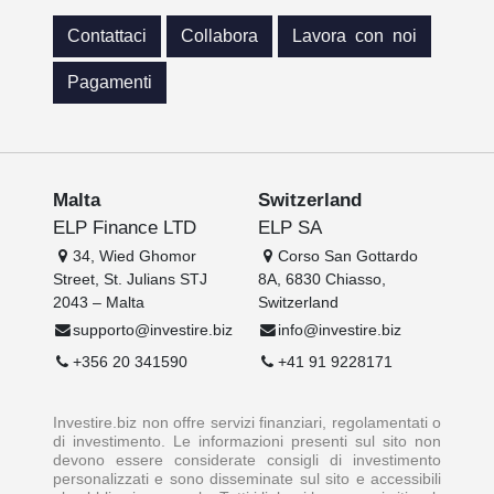
Contattaci
Collabora
Lavora con noi
Pagamenti
Malta
Switzerland
ELP Finance LTD
ELP SA
34, Wied Ghomor
Corso San Gottardo
Street, St. Julians STJ
8A, 6830 Chiasso,
2043 – Malta
Switzerland
supporto@investire.biz
info@investire.biz
+356 20 341590
+41 91 9228171
Investire.biz non offre servizi finanziari, regolamentati o
di investimento. Le informazioni presenti sul sito non
devono essere considerate consigli di investimento
personalizzati e sono disseminate sul sito e accessibili