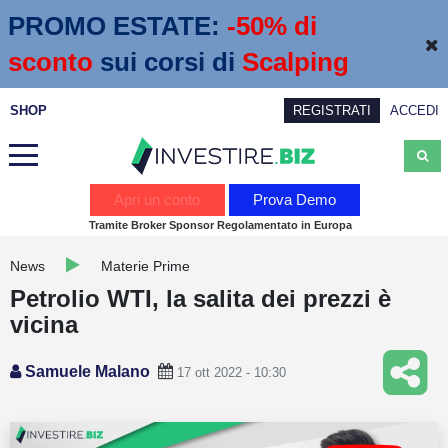
PROMO ESTATE:
 -50% di 
sconto
sui corsi di
Scalping
SHOP
REGISTRATI
ACCEDI
Analisi
Apri un conto
Prova Demo
Tramite Broker Sponsor Regolamentato in Europa
News
News
Materie Prime
Calendario economico
Petrolio WTI, la salita dei prezzi è
Webinar
vicina
Servizi
Samuele Malano
17 ott 2022 - 10:30
Trading
Education