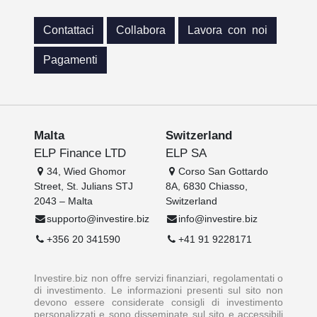
Contattaci
Collabora
Lavora con noi
Pagamenti
Malta
Switzerland
ELP Finance LTD
ELP SA
34, Wied Ghomor
Corso San Gottardo
Street, St. Julians STJ
8A, 6830 Chiasso,
2043 – Malta
Switzerland
supporto@investire.biz
info@investire.biz
+356 20 341590
+41 91 9228171
Investire.biz non offre servizi finanziari, regolamentati o
di investimento. Le informazioni presenti sul sito non
devono essere considerate consigli di investimento
personalizzati e sono disseminate sul sito e accessibili