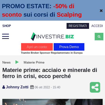
PROMO ESTATE:
 -50% di 
sconto
sui corsi di
Scalping
SHOP
REGISTRATI
ACCEDI
Analisi
Apri un conto
Prova Demo
Tramite Broker Sponsor Regolamentato in Europa
News
News
Materie Prime
Calendario economico
Materie prime: acciaio e minerale di
Webinar
ferro in crisi, ecco perché
Servizi
Johnny Zotti
06 ott 2022 - 15:40
Trading
Education