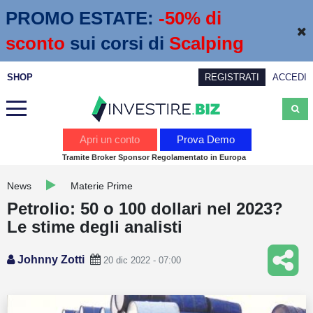
PROMO ESTATE:
 -50% di 
sconto
sui corsi di
Scalping
SHOP
REGISTRATI
ACCEDI
Analisi
Apri un conto
Prova Demo
Tramite Broker Sponsor Regolamentato in Europa
News
News
Materie Prime
Calendario economico
Petrolio: 50 o 100 dollari nel 2023?
Webinar
Le stime degli analisti
Servizi
Johnny Zotti
20 dic 2022 - 07:00
Trading
Education