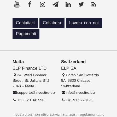
Contattaci
Collabora
Lavora con noi
Pagamenti
Malta
Switzerland
ELP Finance LTD
ELP SA
34, Wied Ghomor
Corso San Gottardo
Street, St. Julians STJ
8A, 6830 Chiasso,
2043 – Malta
Switzerland
supporto@investire.biz
info@investire.biz
+356 20 341590
+41 91 9228171
Investire.biz non offre servizi finanziari, regolamentati o