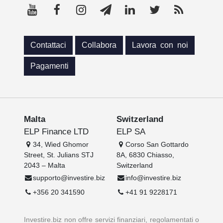
Contattaci
Collabora
Lavora con noi
Pagamenti
Malta
Switzerland
ELP Finance LTD
ELP SA
34, Wied Ghomor
Corso San Gottardo
Street, St. Julians STJ
8A, 6830 Chiasso,
2043 – Malta
Switzerland
supporto@investire.biz
info@investire.biz
+356 20 341590
+41 91 9228171
Investire.biz non offre servizi finanziari, regolamentati o