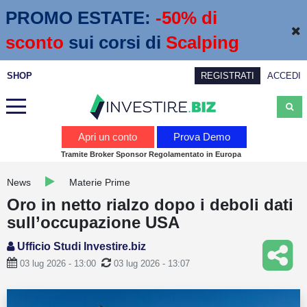
PROMO ESTATE:
 -50% di 
sconto
sui corsi di
Scalping
SHOP
REGISTRATI
ACCEDI
Analisi
Apri un conto
Prova Demo
Tramite Broker Sponsor Regolamentato in Europa
News
News
Materie Prime
Calendario economico
Oro in netto rialzo dopo i deboli dati
Webinar
sull’occupazione USA
Servizi
Ufficio Studi Investire.biz
03 lug 2026 - 13:00
03 lug 2026 - 13:07
Trading
Education