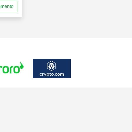
mmento