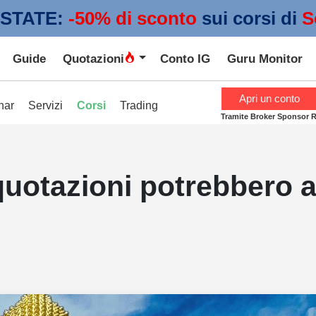
STATE:
 -50% di sconto
sui corsi di
S
Guide
Quotazioni
Conto IG
Guru Monitor
Apri un conto
nar
Servizi
Corsi
Trading
Tramite Broker Sponsor 
uotazioni potrebbero ar