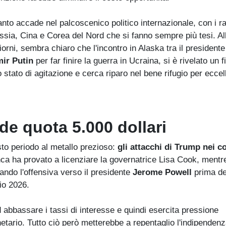
nto accade nel palcoscenico politico internazionale, con i ra
ssia, Cina e Corea del Nord che si fanno sempre più tesi. Al
giorni, sembra chiaro che l'incontro in Alaska tra il presidente
mir Putin
per far finire la guerra in Ucraina, si è rivelato un 
 stato di agitazione e cerca riparo nel bene rifugio per ecce
e quota 5.000 dollari
sto periodo al metallo prezioso:
gli attacchi di Trump nei c
ca ha provato a licenziare la governatrice Lisa Cook, mentre
ando l'offensiva verso il presidente
Jerome Powell
prima de
io 2026.
 abbassare i tassi di interesse e quindi esercita pressione
onetario. Tutto ciò però metterebbe a repentaglio l'indipenden