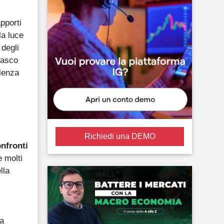
pporti
la luce
 degli
fiasco
llenza
Richiedi una DEMO
onfronti
 molti
lla
za