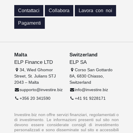
Contattaci
Collabora
Lavora con noi
Pagamenti
Malta
Switzerland
ELP Finance LTD
ELP SA
34, Wied Ghomor
Corso San Gottardo
Street, St. Julians STJ
8A, 6830 Chiasso,
2043 – Malta
Switzerland
supporto@investire.biz
info@investire.biz
+356 20 341590
+41 91 9228171
Investire.biz non offre servizi finanziari, regolamentati o
di investimento. Le informazioni presenti sul sito non
devono essere considerate consigli di investimento
personalizzati e sono disseminate sul sito e accessibili