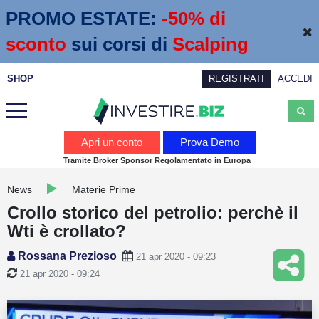
PROMO ESTATE:
 -50% di 
sconto
sui corsi di
Scalping
SHOP
REGISTRATI
ACCEDI
Analisi
Apri un conto
Prova Demo
Tramite Broker Sponsor Regolamentato in Europa
News
News
Materie Prime
Calendario economico
Crollo storico del petrolio: perchè il
Webinar
Wti è crollato?
Servizi
Rossana Prezioso
21 apr 2020 - 09:23
21 apr 2020 - 09:24
Trading
Education