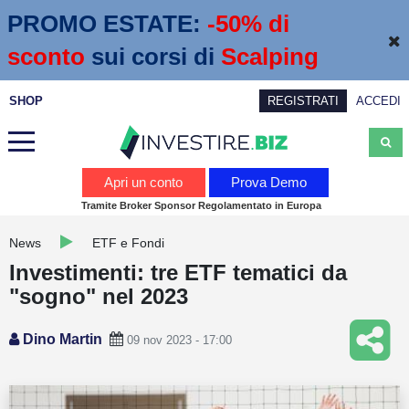
PROMO ESTATE:
 -50% di 
sconto
sui corsi di
Scalping
SHOP
REGISTRATI
ACCEDI
Analisi
Apri un conto
Prova Demo
Tramite Broker Sponsor Regolamentato in Europa
News
News
ETF e Fondi
Calendario economico
Investimenti: tre ETF tematici da
Webinar
"sogno" nel 2023
Servizi
Dino Martin
09 nov 2023 - 17:00
Trading
Education