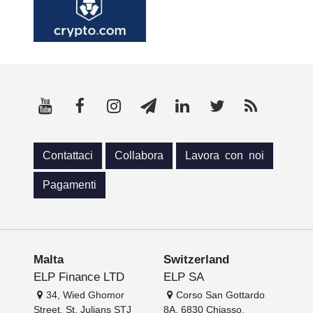
Contattaci
Collabora
Lavora con noi
Pagamenti
Malta
Switzerland
ELP Finance LTD
ELP SA
34, Wied Ghomor
Corso San Gottardo
Street, St. Julians STJ
8A, 6830 Chiasso,