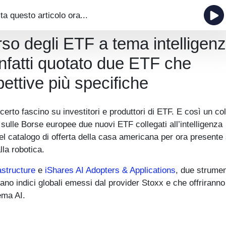
ta questo articolo ora...
erso degli ETF a tema intelligen
infatti quotato due ETF che
ettive più specifiche
n certo fascino su investitori e produttori di ETF. E così un c
ulle Borse europee due nuovi ETF collegati all’intelligenza
el catalogo di offerta della casa americana per ora presente 
la robotica.
astructure
e
iShares AI Adopters & Applications
, due strumen
no indici globali emessi dal provider Stoxx e che offriranno
ema AI.