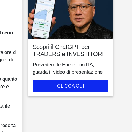
th con
Scopri il ChatGPT per
alore di
TRADERS e INVESTITORI
ue, di
Prevedere le Borse con l'IA,
guarda il video di presentazione
o quanto
CLICCA QUI
ate e
tante
crescita