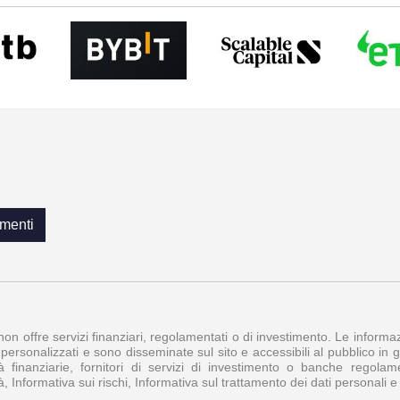
menti
 non offre servizi finanziari, regolamentati o di investimento. Le inform
personalizzati e sono disseminate sul sito e accessibili al pubblico in ge
à finanziarie, fornitori di servizi di investimento o banche regol
à, Informativa sui rischi, Informativa sul trattamento dei dati personali 