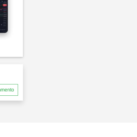
mmento