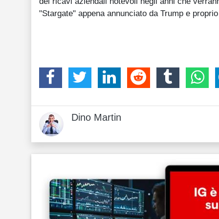
dei ricavi aziendali notevoli negli anni che verra
"Stargate" appena annunciato da Trump e proprio f
Dino Martin