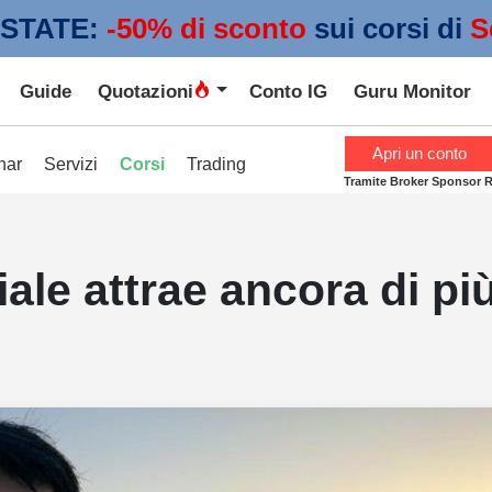
STATE:
 -50% di sconto
sui corsi di
S
Guide
Quotazioni
Conto IG
Guru Monitor
Apri un conto
nar
Servizi
Corsi
Trading
Tramite Broker Sponsor 
ciale attrae ancora di pi