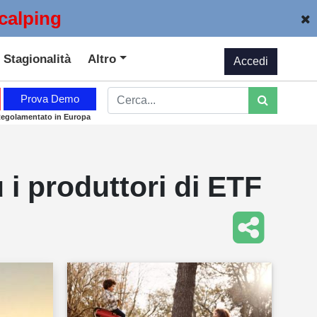
calping
Stagionalità
Altro
Accedi
Prova Demo
Regolamentato in Europa
ù i produttori di ETF