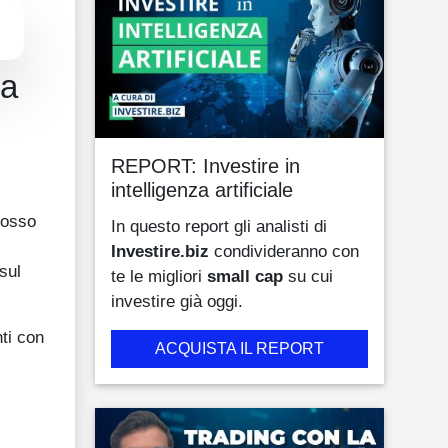
za
REPORT: Investire in
intelligenza artificiale
olosso
In questo report gli analisti di
Investire.biz
condivideranno con
sul
te le migliori
small cap
su cui
investire già oggi.
ti con
ACQUISTA IL REPORT