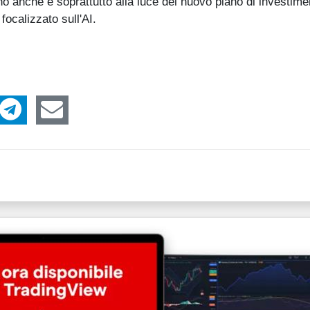
nno anche e soprattutto alla luce del nuovo piano di investime
ocalizzato sull'AI.