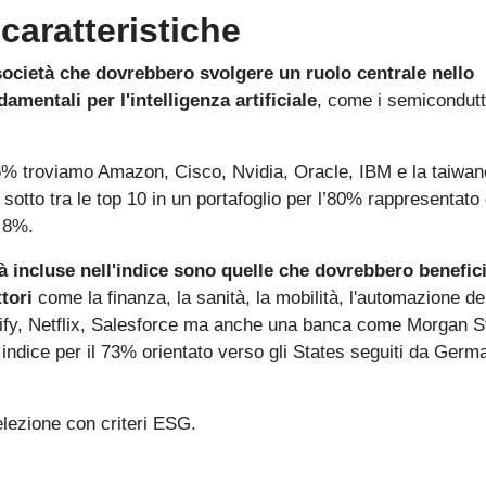
caratteristiche
società che dovrebbero svolgere un ruolo centrale nello
mentali per l'intelligenza artificiale
, come i semicondutto
 al 5% troviamo Amazon, Cisco, Nvidia, Oracle, IBM e la taiwa
otto tra le top 10 in un portafoglio per l’80% rappresentato
 8%.
à incluse nell'indice sono quelle che dovrebbero benefici
ttori
come la finanza, la sanità, la mobilità, l'automazione de
potify, Netflix, Salesforce ma anche una banca come Morgan S
n indice per il 73% orientato verso gli States seguiti da Germ
selezione con criteri ESG.