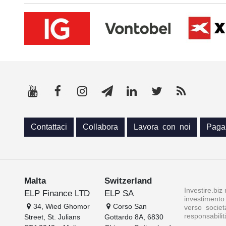
Contattaci
Collabora
Lavora con noi
Paga
Malta
Switzerland
Investire.biz
ELP Finance LTD
ELP SA
investimento 
34, Wied Ghomor
Corso San
verso societ
responsabilit
Street, St. Julians
Gottardo 8A, 6830