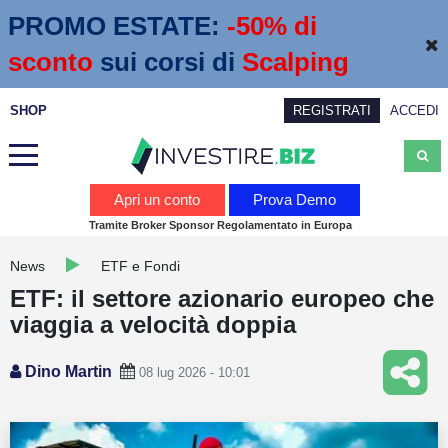
PROMO ESTATE:
 -50% di 
sconto
sui corsi di
Scalping
SHOP
REGISTRATI
ACCEDI
Analisi
Apri un conto
Prova Demo
Tramite Broker Sponsor Regolamentato in Europa
News
News
ETF e Fondi
Calendario economico
ETF: il settore azionario europeo che
Webinar
viaggia a velocità doppia
Servizi
Dino Martin
08 lug 2026 - 10:01
Trading
Education