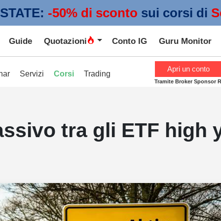
STATE:
 -50% di sconto
sui corsi di
S
Guide
Quotazioni
Conto IG
Guru Monitor
Apri un conto
nar
Servizi
Corsi
Trading
Tramite Broker Sponsor 
assivo tra gli ETF high 