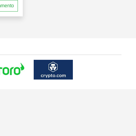
mmento