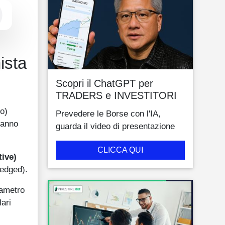
ista
Scopri il ChatGPT per
TRADERS e INVESTITORI
lo)
Prevedere le Borse con l'IA,
tanno
guarda il video di presentazione
CLICCA QUI
ive)
edged).
rametro
ari