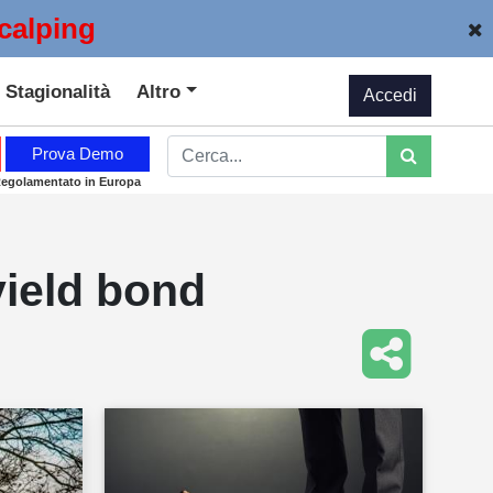
calping
Stagionalità
Altro
Accedi
Prova Demo
Regolamentato in Europa
yield bond