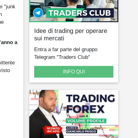
ei "junk
n
he
Idee di trading per operare
sui mercati
’anno a
Entra a far parte del gruppo
Telegram "Traders Club"
ittente
visto
INFO QUI