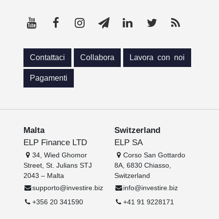
Contattaci
Collabora
Lavora con noi
Pagamenti
Malta
Switzerland
ELP Finance LTD
ELP SA
34, Wied Ghomor
Corso San Gottardo
Street, St. Julians STJ
8A, 6830 Chiasso,
2043 – Malta
Switzerland
supporto@investire.biz
info@investire.biz
+356 20 341590
+41 91 9228171