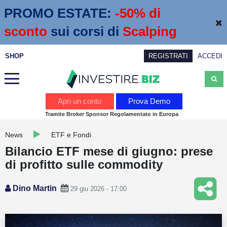
PROMO ESTATE:
 -50% di 
sconto
sui corsi di
Scalping
SHOP
REGISTRATI
ACCEDI
Analisi
Apri un conto
Prova Demo
Tramite Broker Sponsor Regolamentato in Europa
News
News
ETF e Fondi
Calendario economico
Bilancio ETF mese di giugno: prese
Webinar
di profitto sulle commodity
Servizi
Dino Martin
29 giu 2026 - 17:00
Trading
Education