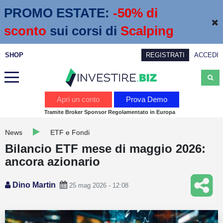
PROMO ESTATE:
 -50% di 
sconto
sui corsi di
Scalping
SHOP
REGISTRATI
ACCEDI
Analisi
Apri un conto
Prova Demo
Tramite Broker Sponsor Regolamentato in Europa
News
News
ETF e Fondi
Calendario economico
Bilancio ETF mese di maggio 2026:
Webinar
ancora azionario
Servizi
Dino Martin
25 mag 2026 - 12:08
Trading
Education