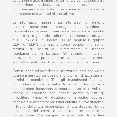
condizioni d’uso. Il tribunale cantonale competente avrà
giurisdizione esclusiva su tutti i reclami o le
controversie derivanti da, in relazione a o in relazione
al presente sito web ed al suo utilizzo.
Le informazioni presenti sul sito web non devono
essere considerate consigli di investimento
personalizzati e sono disseminate sul sito e accessibili
al pubblico in generale. Tutti i link e i banner sui siti web
di ELP SA o ELP Finance LTD (di seguito il “gruppo
ELP” o “ELP”) indirizzano verso società finanziarie,
fornitori di servizi di investimento o banche
regolamentate in Europa. Gli strumenti finanziari
menzionati nel presente sito web possono essere
soggetti a restrizioni di vendita in alcune giurisdizioni.
Continuando ad accedere o utilizzare questo sito web o
qualsiasi servizio su questo sito, dichiari di accettarne i
termini e condizioni. Tutti gli investimenti finanziari
comportano un certo livello di rischio. Il trading e la
speculazione finanziaria comportano un alto livello di
rischio e potrebbe non essere adatto a tutti gli
investitori. Prima di decidere di investire dovresti
considerare attentamente i tuoi obiettivi di investimento,
il livello della tua esperienza, la tua disponibilità ad
assumersi dei rischi e consultare un consulente
indipendente. C'è sempre la possibilità di perdere