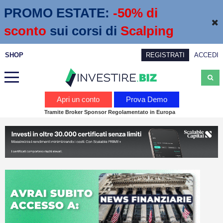
PROMO ESTATE:
 -50% di 
sconto
sui corsi di
Scalping
SHOP
REGISTRATI
ACCEDI
Analisi
Apri un conto
Prova Demo
Tramite Broker Sponsor Regolamentato in Europa
News
Calendario economico
Webinar
Servizi
Trading
Education