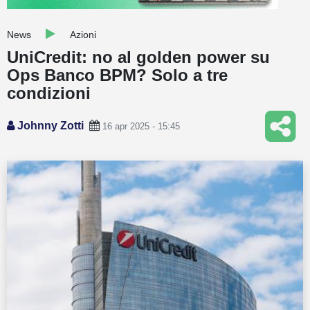
Guide
News
Azioni
Quotazioni
UniCredit: no al golden power su
Ops Banco BPM? Solo a tre
Conto IG
condizioni
Guru Monitor
Johnny Zotti
16 apr 2025 - 15:45
Stagionalità
Altro