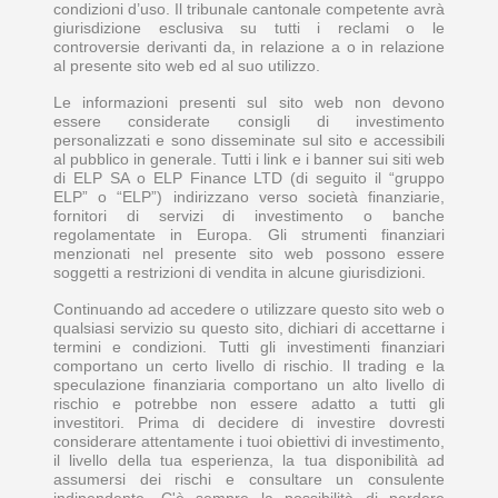
condizioni d’uso. Il tribunale cantonale competente avrà
giurisdizione esclusiva su tutti i reclami o le
controversie derivanti da, in relazione a o in relazione
al presente sito web ed al suo utilizzo.
Le informazioni presenti sul sito web non devono
essere considerate consigli di investimento
personalizzati e sono disseminate sul sito e accessibili
al pubblico in generale. Tutti i link e i banner sui siti web
di ELP SA o ELP Finance LTD (di seguito il “gruppo
ELP” o “ELP”) indirizzano verso società finanziarie,
fornitori di servizi di investimento o banche
regolamentate in Europa. Gli strumenti finanziari
menzionati nel presente sito web possono essere
soggetti a restrizioni di vendita in alcune giurisdizioni.
Continuando ad accedere o utilizzare questo sito web o
qualsiasi servizio su questo sito, dichiari di accettarne i
termini e condizioni. Tutti gli investimenti finanziari
comportano un certo livello di rischio. Il trading e la
speculazione finanziaria comportano un alto livello di
rischio e potrebbe non essere adatto a tutti gli
investitori. Prima di decidere di investire dovresti
considerare attentamente i tuoi obiettivi di investimento,
il livello della tua esperienza, la tua disponibilità ad
assumersi dei rischi e consultare un consulente
indipendente. C'è sempre la possibilità di perdere