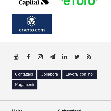
Contattaci
Collabora
Lavora con noi
Pagamenti
Malta
Switzerland