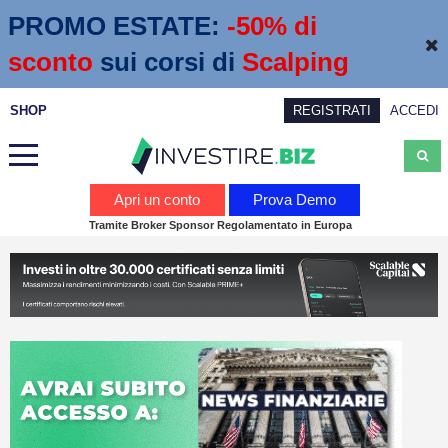
PROMO ESTATE:
 -50% di 
sconto
sui corsi di
Scalping
SHOP
REGISTRATI
ACCEDI
Analisi
Apri un conto
Prova Demo
Tramite Broker Sponsor Regolamentato in Europa
News
Calendario economico
Webinar
Servizi
Trading
Education