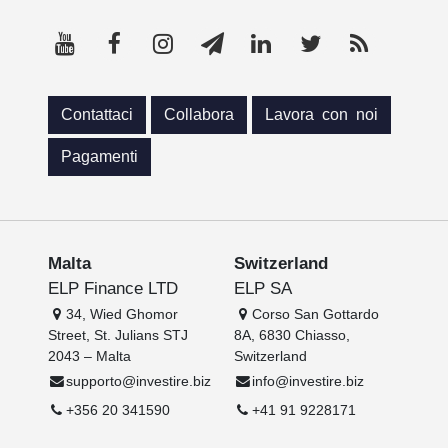
Contattaci
Collabora
Lavora con noi
Pagamenti
Malta
Switzerland
ELP Finance LTD
ELP SA
34, Wied Ghomor
Corso San Gottardo
Street, St. Julians STJ
8A, 6830 Chiasso,
2043 – Malta
Switzerland
supporto@investire.biz
info@investire.biz
+356 20 341590
+41 91 9228171