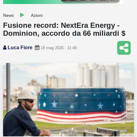
Guide
News
Azioni
Quotazioni
Fusione record: NextEra Energy -
Dominion, accordo da 66 miliardi $
Conto IG
Guru Monitor
Luca Fiore
18 mag 2026 - 11:45
Stagionalità
Altro