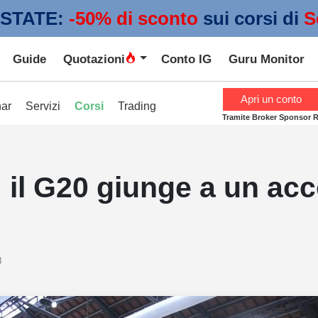
STATE:
 -50% di sconto
sui corsi di
S
Guide
Quotazioni
Conto IG
Guru Monitor
Apri un conto
ar
Servizi
Corsi
Trading
Tramite Broker Sponsor 
 il G20 giunge a un acc
8