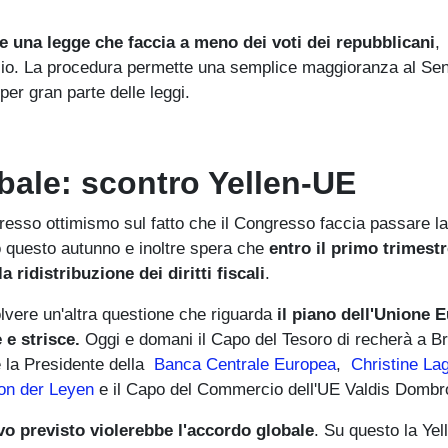
e una legge che faccia a meno dei voti dei repubblicani
,
ancio. La procedura permette una semplice maggioranza al Se
er gran parte delle leggi.
bale: scontro Yellen-UE
esso ottimismo sul fatto che il Congresso faccia passare la
o questo autunno e inoltre spera che
entro il primo trimestr
 ridistribuzione dei diritti fiscali
.
lvere un'altra questione che riguarda
il piano dell'Unione 
 e strisce.
Oggi e domani il Capo del Tesoro di recherà a Br
é la Presidente della
Banca Centrale Europea
,
Christine La
on der Leyen
e il Capo del Commercio dell'UE Valdis Dombr
ievo previsto violerebbe l'accordo globale
. Su questo la Yel