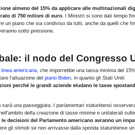
ione almeno del 15% da applicare alle multinazionali digi
rato di 750 milioni di euro
. I Ministri si sono dati tempo fi
re un piano che sia condiviso da tutti, anche da quelli che fi
veranno sotto pressione.
bale: il nodo del Congresso
la linea americana
, che imporrebbe una tassa minima del 15%
tare l'attuazione del
piano Biden
, in quanto gli Stati Uniti
zioni perché le grandi aziende eludano le tasse spostan
n sarà una passeggiata. I parlamentari statunitensi osserve
ll'ambito della creazione di tasse minime e unilaterali sull
e
le decisioni del Parlamento americano avranno un impa
dere gli stimoli se non arrivasse dalla sponda statunitense un 