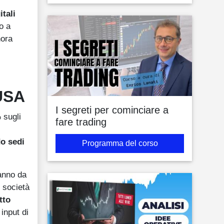
tali
no a
nora
 USA
I segreti per cominciare a
 sugli
fare trading
do sedi
Programma del corso
ranno da
e società
tto
input di