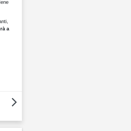
iene
nti,
rà a