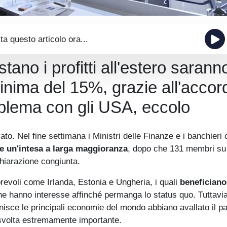
ta questo articolo ora...
tano i profitti all'estero sarann
inima del 15%, grazie all'accor
oblema con gli USA, eccolo
ato. Nel fine settimana i Ministri delle Finanze e i banchieri 
re un'intesa a larga maggioranza
, dopo che 131 membri su
hiarazione congiunta.
evoli come Irlanda, Estonia e Ungheria, i quali
beneficiano
e hanno interesse affinché permanga lo status quo. Tuttavia, 
unisce le principali economie del mondo abbiano avallato il p
svolta estremamente importante.