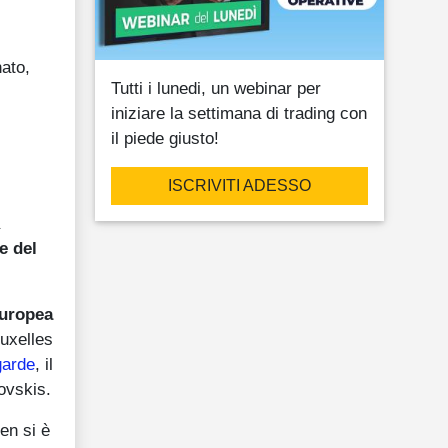
nato,
Tutti i lunedi, un webinar per
iniziare la settimana di trading con
il piede giusto!
ISCRIVITI ADESSO
e del
Europea
uxelles
garde
, il
ovskis.
len si è