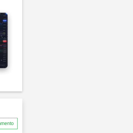
mmento