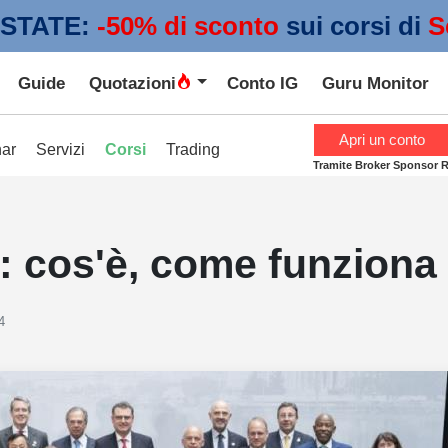
STATE:
 -50% di sconto
sui corsi di
S
Guide
Quotazioni
Conto IG
Guru Monitor
Apri un conto
ar
Servizi
Corsi
Trading
Tramite Broker Sponsor 
: cos'è, come funziona e
4