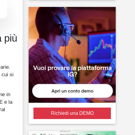
a più
arie.
 cui si
ne in
E e la
ral
Richiedi una DEMO