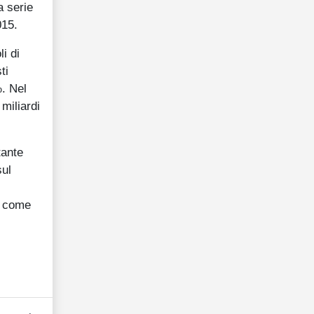
a serie
015.
i di
ti
. Nel
miliardi
tante
sul
i come