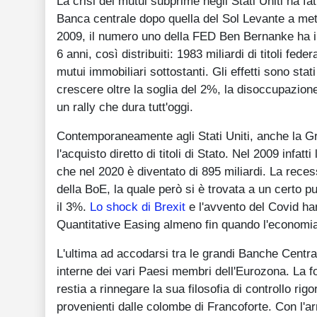
La crisi dei mutui subprime negli Stati Uniti ha 
Banca centrale dopo quella del Sol Levante a met
2009, il numero uno della FED Ben Bernanke ha ini
6 anni, così distribuiti: 1983 miliardi di titoli fed
mutui immobiliari sottostanti. Gli effetti sono sta
crescere oltre la soglia del 2%, la disoccupazione 
un rally che dura tutt'oggi.
Contemporaneamente agli Stati Uniti, anche la G
l'acquisto diretto di titoli di Stato. Nel 2009 infa
che nel 2020 è diventato di 895 miliardi. La recess
della BoE, la quale però si è trovata a un certo pu
il 3%.
Lo shock di Brexit
e l'avvento del Covid han
Quantitative Easing almeno fin quando l'economia
L'ultima ad accodarsi tra le grandi Banche Central
interne dei vari Paesi membri dell'Eurozona. La 
restia a rinnegare la sua filosofia di controllo rig
provenienti dalle colombe di Francoforte. Con l'ar