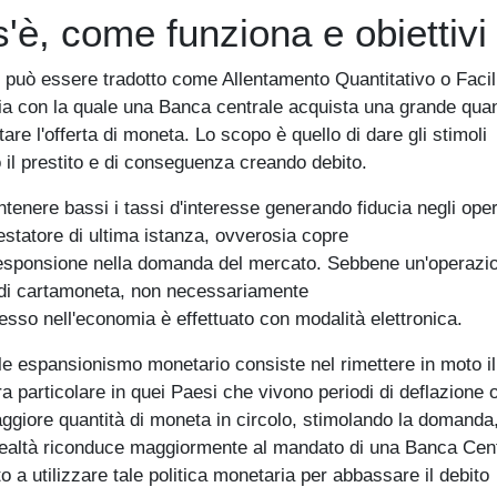
'è, come funziona e obiettivi
e può essere tradotto come Allentamento Quantitativo o Facil
ria con la quale una Banca centrale acquista una grande quan
tare l'offerta di moneta. Lo scopo è quello di dare gli stimoli
 il prestito e di conseguenza creando debito.
ntenere bassi i tassi d'interesse generando fiducia negli oper
restatore di ultima istanza, ovverosia copre
corresponsione nella domanda del mercato. Sebbene un'operazi
 di cartamoneta, non necessariamente
sso nell'economia è effettuato con modalità elettronica.
ale espansionismo monetario consiste nel rimettere in moto il
particolare in quei Paesi che vivono periodi di deflazione o
aggiore quantità di moneta in circolo, stimolando la domanda
n realtà riconduce maggiormente al mandato di una Banca Cent
o a utilizzare tale politica monetaria per abbassare il debito