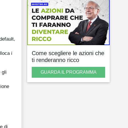
default,
Come scegliere le azioni che
loca i
ti renderanno ricco
 gli
GUARDA IL PROGRAMMA
zione
e di