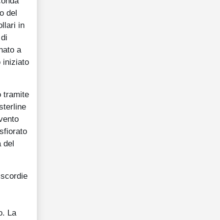
econda
o del
lari in
 di
rnato a
 iniziato
 tramite
sterline
rvento
sfiorato
 del
iscordie
o. La