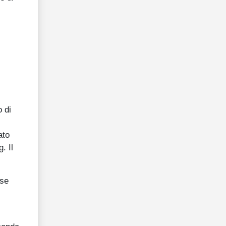
o di
ato
. Il
ase