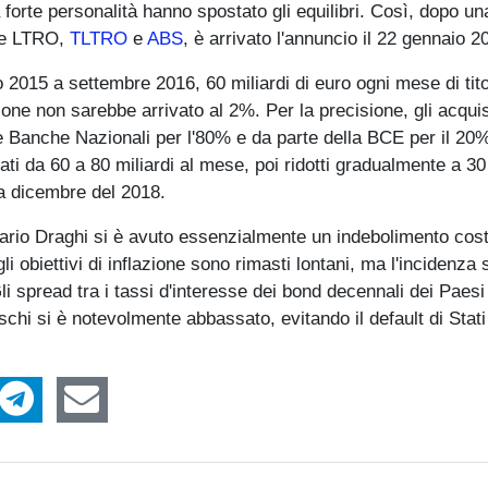
 forte personalità hanno spostato gli equilibri. Così, dopo un
ome LTRO,
TLTRO
e
ABS
, è arrivato l'annuncio il 22 gennaio 2
015 a settembre 2016, 60 miliardi di euro ogni mese di titol
ione non sarebbe arrivato al 2%. Per la precisione, gli acquis
 Banche Nazionali per l'80% e da parte della BCE per il 20%
ti da 60 a 80 miliardi al mese, poi ridotti gradualmente a 30 
 a dicembre del 2018.
Mario Draghi si è avuto essenzialmente un indebolimento cos
 gli obiettivi di inflazione sono rimasti lontani, ma l'incidenza 
li spread tra i tassi d'interesse dei bond decennali dei Paesi
schi si è notevolmente abbassato, evitando il default di Stat