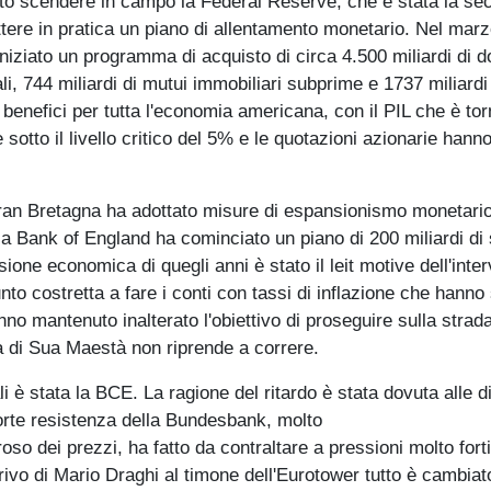
fatto scendere in campo la Federal Reserve, che è stata la s
tere in pratica un piano di allentamento monetario. Nel marz
ziato un programma di acquisto di circa 4.500 miliardi di dol
erali, 744 miliardi di mutui immobiliari subprime e 1737 miliardi
ti benefici per tutta l'economia americana, con il PIL che è to
sotto il livello critico del 5% e le quotazioni azionarie hanno
ran Bretagna ha adottato misure di espansionismo monetario
tti la Bank of England ha cominciato un piano di 200 miliardi di 
ione economica di quegli anni è stato il leit motive dell'inte
nto costretta a fare i conti con tassi di inflazione che hanno 
no mantenuto inalterato l'obiettivo di proseguire sulla strada
 di Sua Maestà non riprende a correre.
i è stata la BCE. La ragione del ritardo è stata dovuta alle d
forte resistenza della Bundesbank, molto
oroso dei prezzi, ha fatto da contraltare a pressioni molto forti
rivo di Mario Draghi al timone dell'Eurotower tutto è cambiat