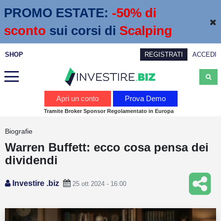
PROMO ESTATE:
 -50% di 
sconto
sui corsi di
Scalping
SHOP
REGISTRATI
ACCEDI
Analisi
Apri un conto
Prova Demo
Tramite Broker Sponsor Regolamentato in Europa
News
Biografie
Calendario economico
Warren Buffett: ecco cosa pensa dei
Webinar
dividendi
Servizi
Investire .biz
25 ott 2024 - 16:00
Trading
Education