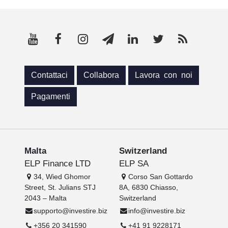
Contattaci
Collabora
Lavora con noi
Pagamenti
Malta
Switzerland
ELP Finance LTD
ELP SA
34, Wied Ghomor
Corso San Gottardo
Street, St. Julians STJ
8A, 6830 Chiasso,
2043 – Malta
Switzerland
supporto@investire.biz
info@investire.biz
+356 20 341590
+41 91 9228171