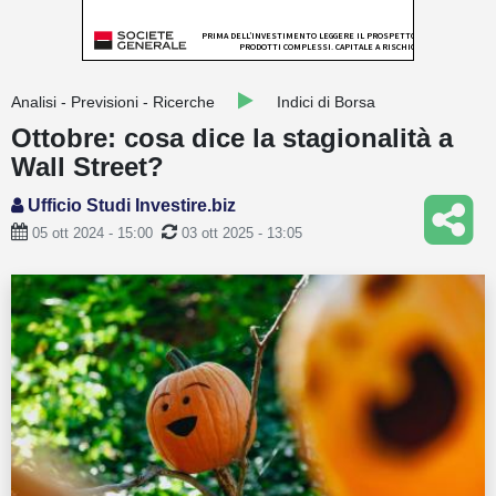
Guide
Quotazioni
Analisi - Previsioni - Ricerche
Indici di Borsa
Conto IG
Ottobre: cosa dice la stagionalità a
Wall Street?
Guru Monitor
Ufficio Studi Investire.biz
Stagionalità
05 ott 2024 - 15:00
03 ott 2025 - 13:05
Altro