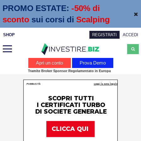
PROMO ESTATE:
 -50% di 
sconto
sui corsi di
Scalping
SHOP
REGISTRATI
ACCEDI
Analisi
Apri un conto
Prova Demo
Tramite Broker Sponsor Regolamentato in Europa
News
Calendario economico
Webinar
Servizi
Trading
Education