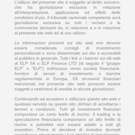
L’utilizzo del presente sito è soggetto al diritto svizzero,
che ha giurisdizione esclusiva in relazione
all’interpretazione, applicazione ed effetti delle
condizioni d’uso. Il tribunale cantonale competente avrà
giurisdizione esclusiva su tutti i reclami o le
controversie derivanti da, in relazione a o in relazione
al presente sito web ed al suo utilizzo.
Le informazioni presenti sul sito web non devono
essere considerate consigli di investimento
personalizzati e sono disseminate sul sito e accessibili
al pubblico in generale. Tutti i link e i banner sui siti web
di ELP SA o ELP Finance LTD (di seguito il “gruppo
ELP” o “ELP”) indirizzano verso società finanziarie,
fornitori di servizi di investimento o banche
regolamentate in Europa. Gli strumenti finanziari
menzionati nel presente sito web possono essere
soggetti a restrizioni di vendita in alcune giurisdizioni.
Continuando ad accedere o utilizzare questo sito web o
qualsiasi servizio su questo sito, dichiari di accettarne i
termini e condizioni. Tutti gli investimenti finanziari
comportano un certo livello di rischio. Il trading e la
speculazione finanziaria comportano un alto livello di
rischio e potrebbe non essere adatto a tutti gli
investitori. Prima di decidere di investire dovresti
considerare attentamente i tuoi obiettivi di investimento,