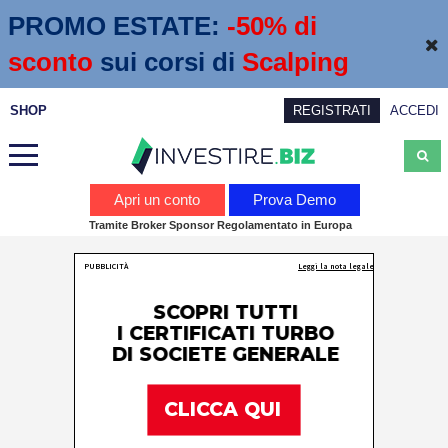
PROMO ESTATE:
 -50% di 
sconto
sui corsi di
Scalping
SHOP
REGISTRATI
ACCEDI
Analisi
Apri un conto
Prova Demo
Tramite Broker Sponsor Regolamentato in Europa
News
Calendario economico
Webinar
Servizi
Trading
Education