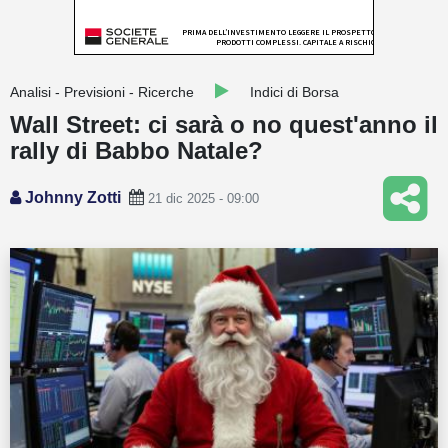
Guide
Quotazioni
Analisi - Previsioni - Ricerche
Indici di Borsa
Conto IG
Wall Street: ci sarà o no quest'anno il
rally di Babbo Natale?
Guru Monitor
Stagionalità
Johnny Zotti
21 dic 2025 - 09:00
Altro