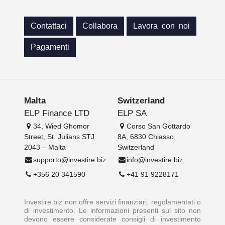
Contattaci
Collabora
Lavora con noi
Pagamenti
Malta
Switzerland
ELP Finance LTD
ELP SA
34, Wied Ghomor
Corso San Gottardo
Street, St. Julians STJ
8A, 6830 Chiasso,
2043 – Malta
Switzerland
supporto@investire.biz
info@investire.biz
+356 20 341590
+41 91 9228171
Investire.biz non offre servizi finanziari, regolamentati o
di investimento. Le informazioni presenti sul sito non
devono essere considerate consigli di investimento