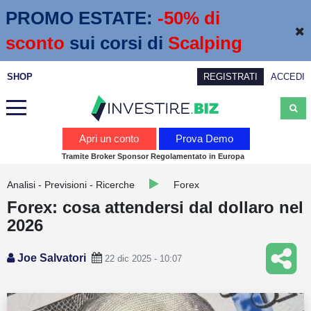
PROMO ESTATE:
 -50% di 
sconto
sui corsi di
Scalping
SHOP
REGISTRATI
ACCEDI
Analisi
Apri un conto
Prova Demo
Tramite Broker Sponsor Regolamentato in Europa
News
Analisi - Previsioni - Ricerche
Forex
Calendario economico
Forex: cosa attendersi dal dollaro nel
Webinar
2026
Servizi
Joe Salvatori
22 dic 2025 - 10:07
Trading
Education