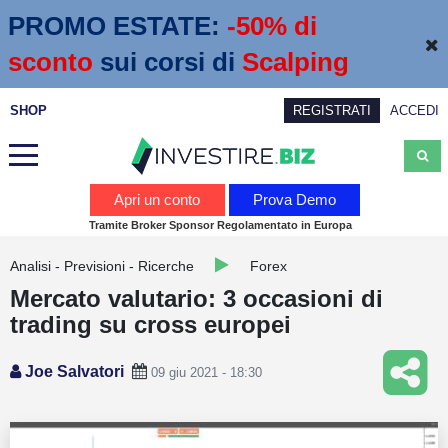
PROMO ESTATE:
 -50% di 
sconto
sui corsi di
Scalping
SHOP
REGISTRATI
ACCEDI
Analisi
Apri un conto
Prova Demo
Tramite Broker Sponsor Regolamentato in Europa
News
Analisi - Previsioni - Ricerche
Forex
Calendario economico
Mercato valutario: 3 occasioni di
Webinar
trading su cross europei
Servizi
Joe Salvatori
09 giu 2021 - 18:30
Trading
Education